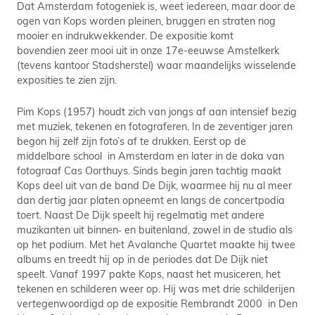
Dat Amsterdam fotogeniek is, weet iedereen, maar door de
ogen van Kops worden pleinen, bruggen en straten nog
mooier en indrukwekkender. De expositie komt
bovendien zeer mooi uit in onze 17e-eeuwse Amstelkerk
(tevens kantoor Stadsherstel) waar maandelijks wisselende
exposities te zien zijn.
Pim Kops (1957) houdt zich van jongs af aan intensief bezig
met muziek, tekenen en fotograferen. In de zeventiger jaren
begon hij zelf zijn foto’s af te drukken. Eerst op de
middelbare school in Amsterdam en later in de doka van
fotograaf Cas Oorthuys. Sinds begin jaren tachtig maakt
Kops deel uit van de band De Dijk, waarmee hij nu al meer
dan dertig jaar platen opneemt en langs de concertpodia
toert. Naast De Dijk speelt hij regelmatig met andere
muzikanten uit binnen‐ en buitenland, zowel in de studio als
op het podium. Met het Avalanche Quartet maakte hij twee
albums en treedt hij op in de periodes dat De Dijk niet
speelt. Vanaf 1997 pakte Kops, naast het musiceren, het
tekenen en schilderen weer op. Hij was met drie schilderijen
vertegenwoordigd op de expositie Rembrandt 2000 in Den