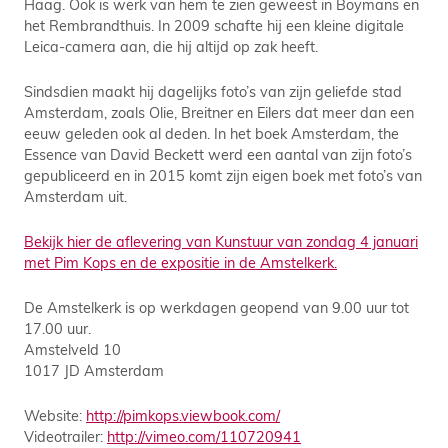
Haag. Ook is werk van hem te zien geweest in Boymans en
het Rembrandthuis. In 2009 schafte hij een kleine digitale
Leica-camera aan, die hij altijd op zak heeft.
Sindsdien maakt hij dagelijks foto’s van zijn geliefde stad
Amsterdam, zoals Olie, Breitner en Eilers dat meer dan een
eeuw geleden ook al deden. In het boek Amsterdam, the
Essence van David Beckett werd een aantal van zijn foto’s
gepubliceerd en in 2015 komt zijn eigen boek met foto’s van
Amsterdam uit.
Bekijk hier de aflevering van Kunstuur van zondag 4 januari
met Pim Kops en de expositie in de Amstelkerk.
De Amstelkerk is op werkdagen geopend van 9.00 uur tot
17.00 uur.
Amstelveld 10
1017 JD Amsterdam
Website:
http://pimkops.viewbook.com/
Videotrailer:
http://vimeo.com/110720941