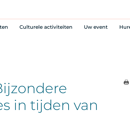
ten
Culturele activiteiten
Uw event
Hur
en
Cultuuragenda
Zelf iets organise
Won
uws
70 jaar activiteiten
Bijzondere Locati
Wac
Monumentenroutes
Congres en verga
Bed
Voor Vrienden
Diner en receptie
Ond
Online activiteiten
Cultuur
ijzondere
Trouwen
s in tijden van
a