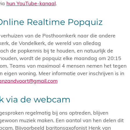
via
hun YouTube-kanaal
.
 Online Realtime Popquiz
 verhuizen van de Posthoornkerk naar die andere
erk, de Vondelkerk, de wereld van alledag
ch de popkennis bij te houden, en natuurlijk de
 houden, wordt de popquiz elke maandag om 20:15
Zoom. Teams van maximaal 4 mensen nemen het tegen
n eigen woning. Meer informatie over inschrijven is in
.vanzandvoort@gmail.com
k via de webcam
gesproken regelmatig bij ons optreden, blijven
k gewoon muziek maken. Een aantal van hen delen dit
bcam. Bijvoorbeeld baritonsaxofonist Henk van