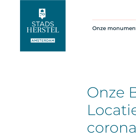
Onze monumen
Alle monument
Restauratienie
Op de kaart
Thema’s
Onze B
Locatie
coron