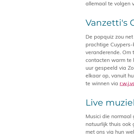
allemaal te volgen 
Vanzetti's
De popquiz zou net
prachtige Cuypers-k
veranderende. Om to
contacten warm te
uur gespeeld via 
elkaar op, vanuit hu
te winnen via
r.w.j
Live muzie
Musici die normaal 
natuurlijk thuis oo
met ons via hun we