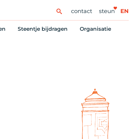
contact
steun
EN
en
Steentje bijdragen
Organisatie
ren
ingaanbod
Steun Vondelkerk!
Ons oprichtingsverh
es
htlijst voor woningzoekenden
Tien manieren om te helpen
Stadsherstel nu
dering
rijfsruimten
Onze Vrienden
Onze Vrijwilligers
erhoudsmeldingen en huurvragen
Vriendennieuws
Werken bij
Schenken, nalaten en ANBI
Nieuws en publicatie
6 redenen om mee te doen
Stadsherstel Winkelt