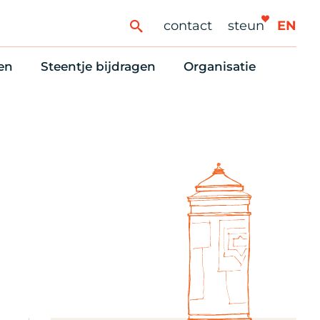
contact
steun
EN
en
Steentje bijdragen
Organisatie
ren
ingaanbod
Steun Vondelkerk!
Ons oprichtingsverh
es
htlijst voor woningzoekenden
Tien manieren om te helpen
Stadsherstel nu
dering
rijfsruimten
Onze Vrienden
Onze Vrijwilligers
erhoudsmeldingen en huurvragen
Vriendennieuws
Werken bij
Schenken, nalaten en ANBI
Nieuws en publicatie
6 redenen om mee te doen
Stadsherstel Winkelt