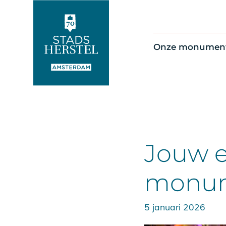
Onze monumen
Alle monument
Restauratienie
Op de kaart
Thema’s
Jouw e
monu
5 januari 2026