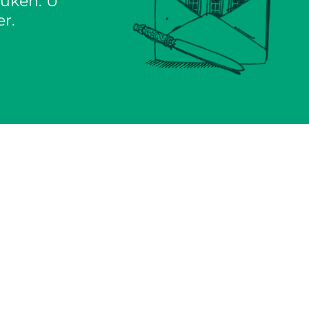
euken. U
r.