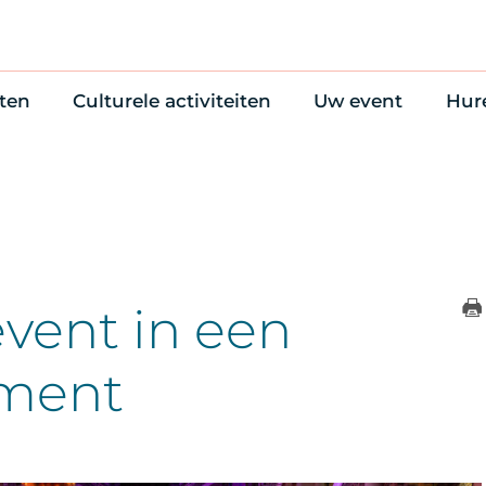
ten
Culturele activiteiten
Uw event
Hur
en
Cultuuragenda
Zelf iets organise
Won
uws
70 jaar activiteiten
Bijzondere Locati
Wac
Monumentenroutes
Congres en verga
Bed
Voor Vrienden
Diner en receptie
Ond
Online activiteiten
Cultuur
vent in een
Trouwen
ment