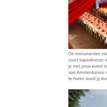
De monumenten van
soort bijeenkomst: i
je met jouw event i
van Amsterdamse m
te huren word jij d