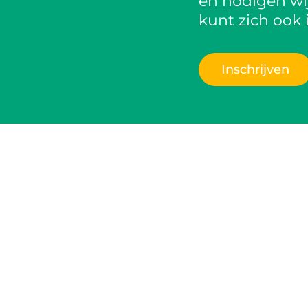
én nodigen wij
kunt zich ook 
Inschrijven