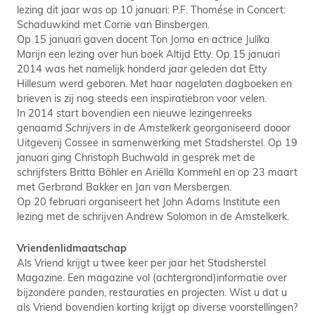
lezing dit jaar was op 10 januari: P.F. Thomése in Concert:
Schaduwkind met Corrie van Binsbergen.
Op 15 januari gaven docent Ton Jorna en actrice Julika
Marijn een lezing over hun boek Altijd Etty. Op 15 januari
2014 was het namelijk honderd jaar geleden dat Etty
Hillesum werd geboren. Met haar nagelaten dagboeken en
brieven is zij nog steeds een inspiratiebron voor velen.
In 2014 start bovendien een nieuwe lezingenreeks
genaamd
Schrijvers in de Amstelkerk
georganiseerd dooor
Uitgeverij Cossee in samenwerking met Stadsherstel. Op 19
januari ging Christoph Buchwald in gesprek met de
schrijfsters Britta Böhler en Ariëlla Kornmehl en op 23 maart
met Gerbrand Bakker en Jan van Mersbergen.
Op 20 februari organiseert het John Adams Institute een
lezing met de schrijven Andrew Solomon in de Amstelkerk.
Vriendenlidmaatschap
Als Vriend krijgt u twee keer per jaar het Stadsherstel
Magazine. Een magazine vol (achtergrond)informatie over
bijzondere panden, restauraties en projecten. Wist u dat u
als Vriend bovendien korting krijgt op diverse voorstellingen?