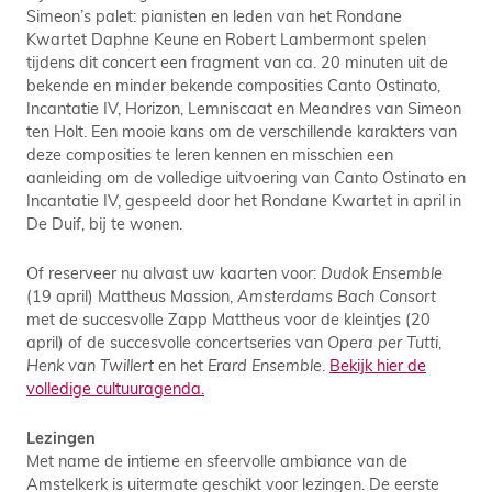
Simeon’s palet: pianisten en leden van het Rondane
Kwartet Daphne Keune en Robert Lambermont spelen
tijdens dit concert een fragment van ca. 20 minuten uit de
bekende en minder bekende composities Canto Ostinato,
Incantatie IV, Horizon, Lemniscaat en Meandres van Simeon
ten Holt. Een mooie kans om de verschillende karakters van
deze composities te leren kennen en misschien een
aanleiding om de volledige uitvoering van Canto Ostinato en
Incantatie IV, gespeeld door het Rondane Kwartet in april in
De Duif, bij te wonen.
Of reserveer nu alvast uw kaarten voor:
Dudok Ensemble
(19 april) Mattheus Massion,
Amsterdams Bach Consort
met de succesvolle Zapp Mattheus voor de kleintjes (20
april) of de succesvolle concertseries van
Opera per Tutti
,
Henk van Twillert
en het
Erard Ensemble
.
Bekijk hier de
volledige cultuuragenda.
Lezingen
Met name de intieme en sfeervolle ambiance van de
Amstelkerk is uitermate geschikt voor lezingen. De eerste