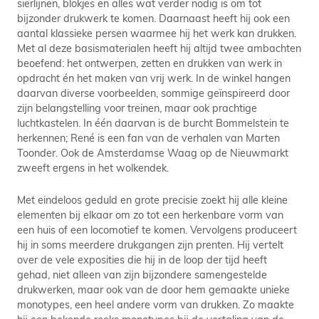
sierlijnen, blokjes en alles wat verder nodig is om tot
bijzonder drukwerk te komen. Daarnaast heeft hij ook een
aantal klassieke persen waarmee hij het werk kan drukken.
Met al deze basismaterialen heeft hij altijd twee ambachten
beoefend: het ontwerpen, zetten en drukken van werk in
opdracht én het maken van vrij werk. In de winkel hangen
daarvan diverse voorbeelden, sommige geïnspireerd door
zijn belangstelling voor treinen, maar ook prachtige
luchtkastelen. In één daarvan is de burcht Bommelstein te
herkennen; René is een fan van de verhalen van Marten
Toonder. Ook de Amsterdamse Waag op de Nieuwmarkt
zweeft ergens in het wolkendek.
Met eindeloos geduld en grote precisie zoekt hij alle kleine
elementen bij elkaar om zo tot een herkenbare vorm van
een huis of een locomotief te komen. Vervolgens produceert
hij in soms meerdere drukgangen zijn prenten. Hij vertelt
over de vele exposities die hij in de loop der tijd heeft
gehad, niet alleen van zijn bijzondere samengestelde
drukwerken, maar ook van de door hem gemaakte unieke
monotypes, een heel andere vorm van drukken. Zo maakte