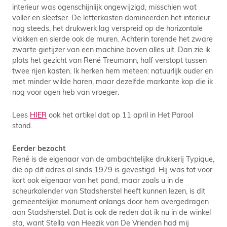
interieur was ogenschijnlijk ongewijzigd, misschien wat
voller en sleetser. De letterkasten domineerden het interieur
nog steeds, het drukwerk lag verspreid op de horizontale
vlakken en sierde ook de muren. Achterin torende het zware
zwarte gietijzer van een machine boven alles uit. Dan zie ik
plots het gezicht van René Treumann, half verstopt tussen
twee rijen kasten. Ik herken hem meteen: natuurlijk ouder en
met minder wilde haren, maar dezelfde markante kop die ik
nog voor ogen heb van vroeger.
Lees
HIER
ook het artikel dat op 11 april in Het Parool
stond.
Eerder bezocht
René is de eigenaar van de ambachtelijke drukkerij Typique,
die op dit adres al sinds 1979 is gevestigd. Hij was tot voor
kort ook eigenaar van het pand, maar zoals u in de
scheurkalender van Stadsherstel heeft kunnen lezen, is dit
gemeentelijke monument onlangs door hem overgedragen
aan Stadsherstel. Dat is ook de reden dat ik nu in de winkel
sta, want Stella van Heezik van De Vrienden had mij