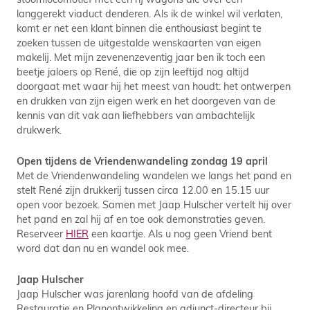
langgerekt viaduct denderen. Als ik de winkel wil verlaten,
komt er net een klant binnen die enthousiast begint te
zoeken tussen de uitgestalde wenskaarten van eigen
makelij. Met mijn zevenenzeventig jaar ben ik toch een
beetje jaloers op René, die op zijn leeftijd nog altijd
doorgaat met waar hij het meest van houdt: het ontwerpen
en drukken van zijn eigen werk en het doorgeven van de
kennis van dit vak aan liefhebbers van ambachtelijk
drukwerk.
Open tijdens de Vriendenwandeling zondag 19 april
Met de Vriendenwandeling wandelen we langs het pand en
stelt René zijn drukkerij tussen circa 12.00 en 15.15 uur
open voor bezoek. Samen met Jaap Hulscher vertelt hij over
het pand en zal hij af en toe ook demonstraties geven.
Reserveer
HIER
een kaartje. Als u nog geen Vriend bent
word dat dan nu en wandel ook mee.
Jaap Hulscher
Jaap Hulscher was jarenlang hoofd van de afdeling
Restauratie en Planontwikkeling en adjunct-directeur bij