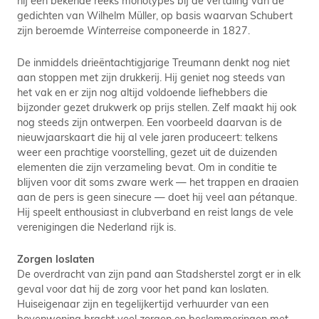
hij een bekende reeks monotypes bij de vertaling van de
gedichten van Wilhelm Müller, op basis waarvan Schubert
zijn beroemde
Winterreise
componeerde in 1827.
De inmiddels drieëntachtigjarige Treumann denkt nog niet
aan stoppen met zijn drukkerij. Hij geniet nog steeds van
het vak en er zijn nog altijd voldoende liefhebbers die
bijzonder gezet drukwerk op prijs stellen. Zelf maakt hij ook
nog steeds zijn ontwerpen. Een voorbeeld daarvan is de
nieuwjaarskaart die hij al vele jaren produceert: telkens
weer een prachtige voorstelling, gezet uit de duizenden
elementen die zijn verzameling bevat. Om in conditie te
blijven voor dit soms zware werk — het trappen en draaien
aan de pers is geen sinecure — doet hij veel aan pétanque.
Hij speelt enthousiast in clubverband en reist langs de vele
verenigingen die Nederland rijk is.
Zorgen loslaten
De overdracht van zijn pand aan Stadsherstel zorgt er in elk
geval voor dat hij de zorg voor het pand kan loslaten.
Huiseigenaar zijn en tegelijkertijd verhuurder van een
bovenwoning bracht veel zorgen en beslommeringen met