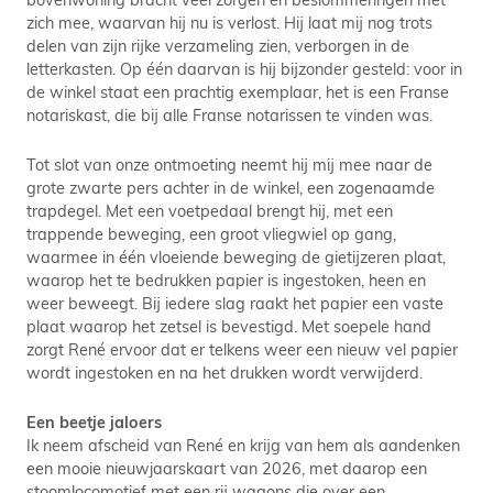
zich mee, waarvan hij nu is verlost. Hij laat mij nog trots
delen van zijn rijke verzameling zien, verborgen in de
letterkasten. Op één daarvan is hij bijzonder gesteld: voor in
de winkel staat een prachtig exemplaar, het is een Franse
notariskast, die bij alle Franse notarissen te vinden was.
Tot slot van onze ontmoeting neemt hij mij mee naar de
grote zwarte pers achter in de winkel, een zogenaamde
trapdegel. Met een voetpedaal brengt hij, met een
trappende beweging, een groot vliegwiel op gang,
waarmee in één vloeiende beweging de gietijzeren plaat,
waarop het te bedrukken papier is ingestoken, heen en
weer beweegt. Bij iedere slag raakt het papier een vaste
plaat waarop het zetsel is bevestigd. Met soepele hand
zorgt René ervoor dat er telkens weer een nieuw vel papier
wordt ingestoken en na het drukken wordt verwijderd.
Een beetje jaloers
Ik neem afscheid van René en krijg van hem als aandenken
een mooie nieuwjaarskaart van 2026, met daarop een
stoomlocomotief met een rij wagons die over een