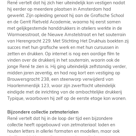
René vertelt dat hij zich hier uiteindelijk kon vestigen nadat
hij eerder op meerdere plaatsen in Amsterdam had
gewerkt. Zijn opleiding genoot hij aan de Grafische School
en de Gerrit Rietveld Academie, waarna hij eerst samen
met gelijkgestemde handdrukkers in ateliers werkte in de
Warmoesstraat, de Nieuwe Amstelstraat en het souterrain
van Herengracht 229. Met Stichting Het Drukhuis boekten zij
succes met hun grafische werk en met hun cursussen in
zetten en drukken. Op internet is nog een aardige film te
vinden over de drukkerij in het souterrain, waarin ook de
jonge René te zien is. Hij ging uiteindelijk zelfstandig verder,
midden jaren zeventig, en had nog kort een vestiging op
Brouwersgracht 238, een steenworp verwijderd van
Haarlemmerdijk 123, waar zijn zwerftocht uiteindelijk
eindigde met de inrichting van de ambachtelijke drukkerij
Typique, waarboven hij zelf op de eerste etage kon wonen.
Bijzondere collectie zetmaterialen
René vertelt dat hij in de loop der tijd een bijzondere
collectie heeft opgebouwd van zetmateriaal: loden en
houten letters in allerlei formaten en modellen, maar ook