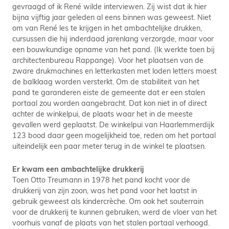
gevraagd of ik René wilde interviewen. Zij wist dat ik hier
bijna vijftig jaar geleden al eens binnen was geweest. Niet
om van René les te krijgen in het ambachtelijke drukken,
cursussen die hij inderdaad jarenlang verzorgde, maar voor
een bouwkundige opname van het pand. (Ik werkte toen bij
architectenbureau Rappange). Voor het plaatsen van de
zware drukmachines en letterkasten met loden letters moest
de balklaag worden versterkt. Om de stabiliteit van het
pand te garanderen eiste de gemeente dat er een stalen
portaal zou worden aangebracht. Dat kon niet in of direct
achter de winkelpui, de plaats waar het in de meeste
gevallen werd geplaatst. De winkelpui van Haarlemmerdijk
123 bood daar geen mogelijkheid toe, reden om het portaal
uiteindelijk een paar meter terug in de winkel te plaatsen.
Er kwam een ambachtelijke drukkerij
Toen Otto Treumann in 1978 het pand kocht voor de
drukkerij van zijn zoon, was het pand voor het laatst in
gebruik geweest als kindercrèche. Om ook het souterrain
voor de drukkerij te kunnen gebruiken, werd de vloer van het
voorhuis vanaf de plaats van het stalen portaal verhoogd.