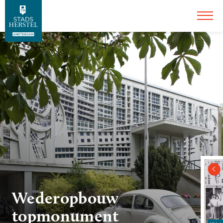
Wederopbouw
topmonument