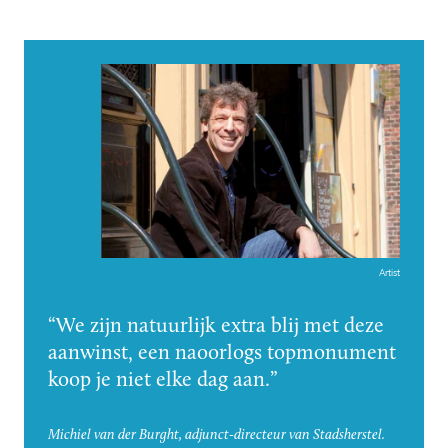
Artist
We zijn natuurlijk extra blij met deze
aanwinst, een naoorlogs topmonument
koop je niet elke dag aan.
Michiel van der Burght, adjunct-directeur van Stadsherstel.