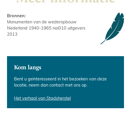
Bronnen:
Monumenten van de wederopbouw
Nederland 1940-1965 nai010 uitgevers
2013
Kom langs
Bent u geïnteresseerd in het bezoeken van deze
Erfgoed beleven
Huren?
locatie, neem dan contact met ons op.
Deze locatie bezoeken tijdens een
Naoorlogs monument met fenomenale
cultureel evenement?
glas-in-betongevel
Het verhaal van Stadsherstel
Cultuuragenda
Eventlocatie