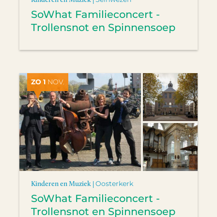
SoWhat Familieconcert -
Trollensnot en Spinnensoep
ZO 1
NOV.
Kinderen en Muziek |
Oosterkerk
SoWhat Familieconcert -
Trollensnot en Spinnensoep