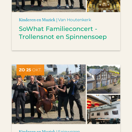
Kinderen en Muziek |
Van Houtenkerk
SoWhat Familieconcert -
Trollensnot en Spinnensoep
ZO 25
OKT.
Kinderen en Muziek |
Seinwezen