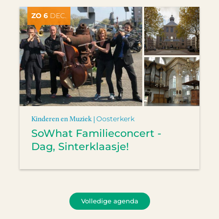
ZO 6
DEC.
Kinderen en Muziek |
Oosterkerk
SoWhat Familieconcert -
Dag, Sinterklaasje!
Volledige agenda