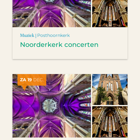
Muziek |
Posthoornkerk
Noorderkerk concerten
ZA 19
DEC.