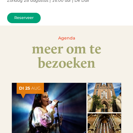
Reserveer
Agenda
meer om te
bezoeken
DI 25
AUG.