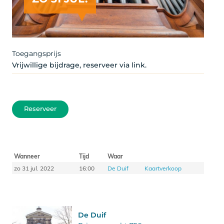
Toegangsprijs
Vrijwillige bijdrage, reserveer via link.
Reserveer
Wanneer
Tijd
Waar
zo 31 jul. 2022
16:00
De Duif
Kaartverkoop
De Duif