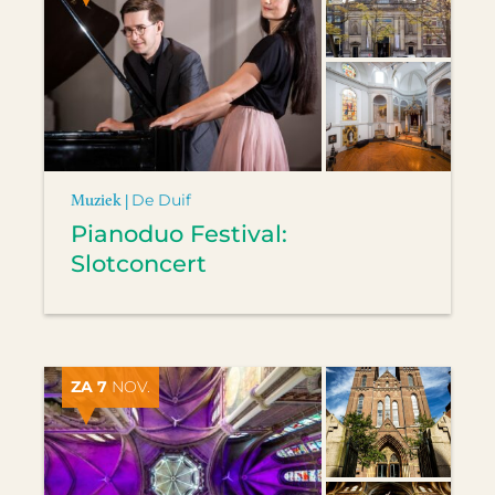
Muziek |
De Duif
Pianoduo Festival:
Slotconcert
ZA 7
NOV.