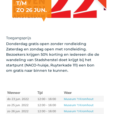
T/M
ZO 26 JUN.
Toegangsprijs
Donderdag gratis open zonder rondleiding
Zaterdag en zondag open met rondleiding.
Bezoekers krijgen 50% korting en iedereen die de
wandeling van Stadsherstel doet krijgt bij het
startpunt (NACO-huisje, Ruyterkade 111) een bon
om gratis naar binnen te kunnen.
Wanneer
Tijd
Waar
do 23 jun. 2022
12:00 - 16:00
Museum 't Kromhout
za 25 jun. 2022
12:00 - 16:00
Museum 't Kromhout
zo 26 jun. 2022
12:00 - 16:00
Museum 't Kromhout