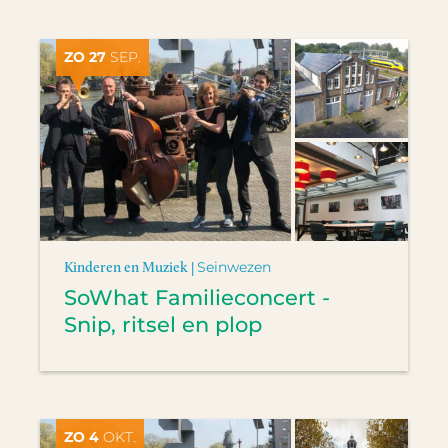
ZO 27
SEP.
Kinderen en Muziek |
Seinwezen
SoWhat Familieconcert -
Snip, ritsel en plop
ZO 4
OKT.