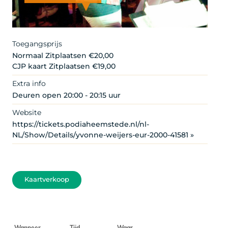
Artist
Toegangsprijs
Normaal Zitplaatsen €20,00
CJP kaart Zitplaatsen €19,00
Extra info
Deuren open 20:00 - 20:15 uur
Website
https://tickets.podiaheemstede.nl/nl-
NL/Show/Details/yvonne-weijers-eur-2000-41581 »
Kaartverkoop
Wanneer
Tijd
Waar