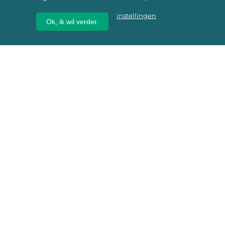
instellingen
Ok, ik wil verder.
Wij geven erfgoed een
toekomst