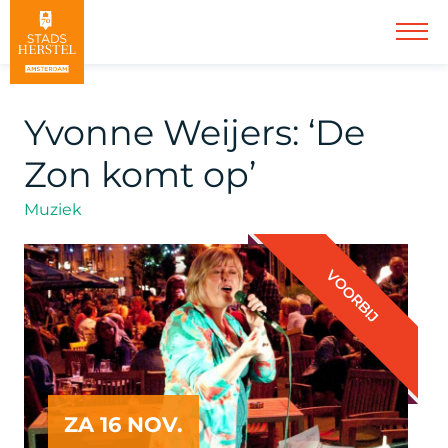
Yvonne Weijers: ‘De
Zon komt op’
Muziek
VOORBIJ
ZA 16 NOV.