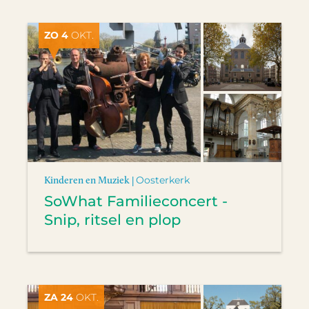
ZO 4
OKT.
Kinderen en Muziek |
Oosterkerk
SoWhat Familieconcert -
Snip, ritsel en plop
ZA 24
OKT.