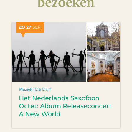
bezoeken
ZO 27
SEP.
Muziek |
De Duif
Het Nederlands Saxofoon
Octet: Album Releaseconcert
A New World