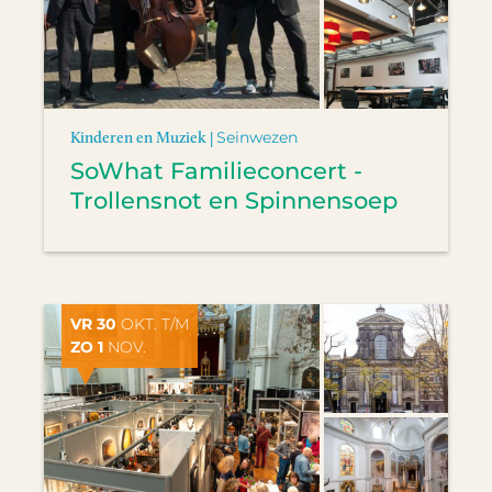
Kinderen en Muziek |
Seinwezen
SoWhat Familieconcert -
Trollensnot en Spinnensoep
VR 30
OKT. T/M
ZO 1
NOV.