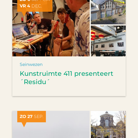
VR 4
DEC.
Seinwezen
Kunstruimte 411 presenteert
´Residu´
ZO 27
SEP.