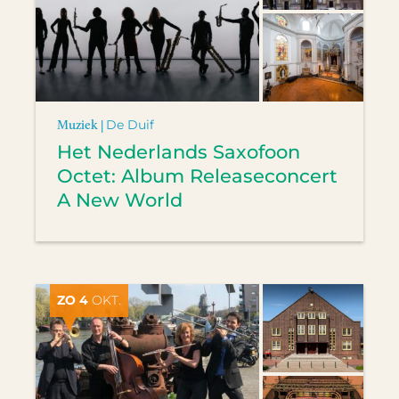
Muziek |
De Duif
Het Nederlands Saxofoon
Octet: Album Releaseconcert
A New World
ZO 4
OKT.