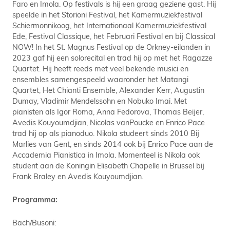
Faro en Imola. Op festivals is hij een graag geziene gast. Hij
speelde in het Storioni Festival, het Kamermuziekfestival
Schiermonnikoog, het Internationaal Kamermuziekfestival
Ede, Festival Classique, het Februari Festival en bij Classical
NOW! In het St. Magnus Festival op de Orkney-eilanden in
2023 gaf hij een solorecital en trad hij op met het Ragazze
Quartet. Hij heeft reeds met veel bekende musici en
ensembles samengespeeld waaronder het Matangi
Quartet, Het Chianti Ensemble, Alexander Kerr, Augustin
Dumay, Vladimir Mendelssohn en Nobuko Imai. Met
pianisten als Igor Roma, Anna Fedorova, Thomas Beijer,
Avedis Kouyoumdjian, Nicolas vanPoucke en Enrico Pace
trad hij op als pianoduo. Nikola studeert sinds 2010 Bij
Marlies van Gent, en sinds 2014 ook bij Enrico Pace aan de
Accademia Pianistica in Imola. Momenteel is Nikola ook
student aan de Koningin Elisabeth Chapelle in Brussel bij
Frank Braley en Avedis Kouyoumdjian.
Programma:
Bach/Busoni: