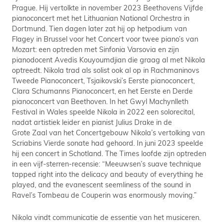
Prague. Hij vertolkte in november 2023 Beethovens Vijfde
pianoconcert met het Lithuanian National Orchestra in
Dortmund. Tien dagen later zat hij op hetpodium van
Flagey in Brussel voor het Concert voor twee piano’s van
Mozart: een optreden met Sinfonia Varsovia en zijn
pianodocent Avedis Kouyoumdjian die graag al met Nikola
optreedt. Nikola trad als solist ook al op in Rachmaninovs
Tweede Pianoconcert, Tsjaikovski’s Eerste pianoconcert,
Clara Schumanns Pianoconcert, en het Eerste en Derde
pianoconcert van Beethoven. In het Gwyl Machynlleth
Festival in Wales speelde Nikola in 2022 een solorecital,
nadat artistiek leider en pianist Julius Drake in de
Grote Zaal van het Concertgebouw Nikola’s vertolking van
Scriabins Vierde sonate had gehoord. In juni 2023 speelde
hij een concert in Schotland. The Times loofde zijn optreden
in een vijf-sterren-recensie: “Meeuwsen’s suave technique
tapped right into the delicacy and beauty of everything he
played, and the evanescent seemliness of the sound in
Ravel’s Tombeau de Couperin was enormously moving.”
Nikola vindt communicatie de essentie van het musiceren.