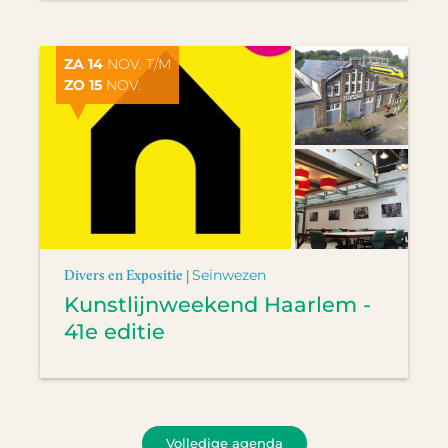
ZA 14
NOV. T/M
ZO 15
NOV.
Divers en Expositie |
Seinwezen
Kunstlijnweekend Haarlem -
41e editie
Volledige agenda