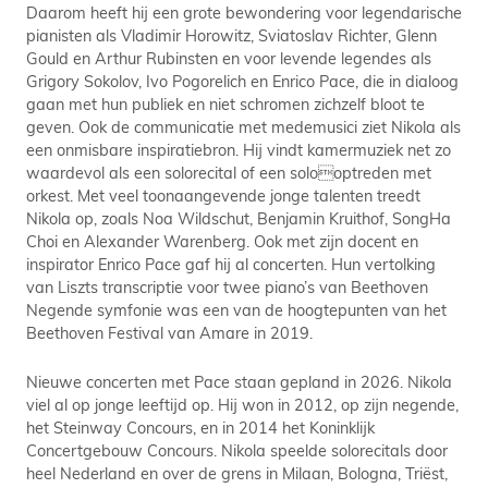
Daarom heeft hij een grote bewondering voor legendarische
pianisten als Vladimir Horowitz, Sviatoslav Richter, Glenn
Gould en Arthur Rubinsten en voor levende legendes als
Grigory Sokolov, Ivo Pogorelich en Enrico Pace, die in dialoog
gaan met hun publiek en niet schromen zichzelf bloot te
geven. Ook de communicatie met medemusici ziet Nikola als
een onmisbare inspiratiebron. Hij vindt kamermuziek net zo
waardevol als een solorecital of een solooptreden met
orkest. Met veel toonaangevende jonge talenten treedt
Nikola op, zoals Noa Wildschut, Benjamin Kruithof, SongHa
Choi en Alexander Warenberg. Ook met zijn docent en
inspirator Enrico Pace gaf hij al concerten. Hun vertolking
van Liszts transcriptie voor twee piano’s van Beethoven
Negende symfonie was een van de hoogtepunten van het
Beethoven Festival van Amare in 2019.
Nieuwe concerten met Pace staan gepland in 2026. Nikola
viel al op jonge leeftijd op. Hij won in 2012, op zijn negende,
het Steinway Concours, en in 2014 het Koninklijk
Concertgebouw Concours. Nikola speelde solorecitals door
heel Nederland en over de grens in Milaan, Bologna, Triëst,