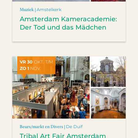
Muziek |
Amstelkerk
Amsterdam Kameracademie:
Der Tod und das Mädchen
VR 30
OKT. T/M
ZO 1
NOV.
Beurs/markt en Divers |
De Duif
Tribal Art Fair Amsterdam