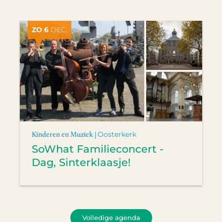
ZO 6
DEC.
Kinderen en Muziek |
Oosterkerk
SoWhat Familieconcert -
Dag, Sinterklaasje!
Volledige agenda