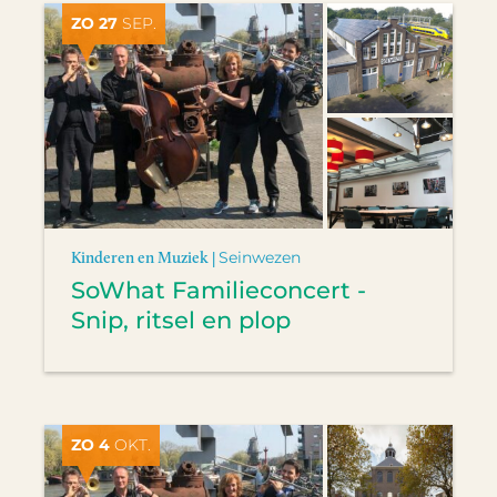
ZO 27
SEP.
Kinderen en Muziek |
Seinwezen
SoWhat Familieconcert -
Snip, ritsel en plop
ZO 4
OKT.