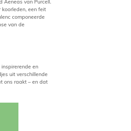
nd Aeneas van Purcell.
koorleden, een feit
oulenc componeerde
ose van de
inspirerende en
djes uit verschillende
t ons raakt – en dat