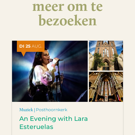
meer om te
bezoeken
DI 25
AUG.
Muziek |
Posthoornkerk
An Evening with Lara
Esteruelas