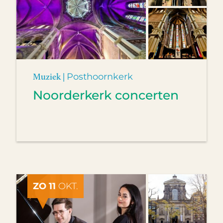
Muziek |
Posthoornkerk
Noorderkerk concerten
ZO 11
OKT.