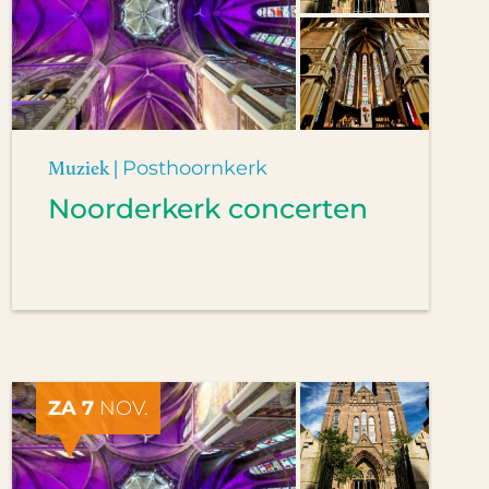
Muziek |
Posthoornkerk
Noorderkerk concerten
ZA 7
NOV.