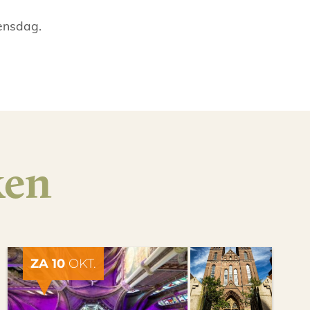
ensdag.
ken
ZA 10
OKT.