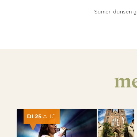
Samen dansen gee
me
DI 25
AUG.