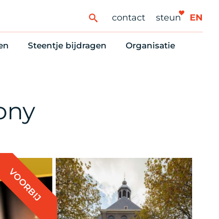
contact
steun
EN
en
Steentje bijdragen
Organisatie
ren
ingaanbod
Steun Vondelkerk!
Ons oprichtingsverh
es
htlijst voor woningzoekenden
Tien manieren om te helpen
Stadsherstel nu
dering
rijfsruimten
Onze Vrienden
Onze Vrijwilligers
ony
erhoudsmeldingen en huurvragen
Vriendennieuws
Werken bij
Schenken, nalaten en ANBI
Nieuws en publicatie
6 redenen om mee te doen
Stadsherstel Winkelt
VOORBIJ