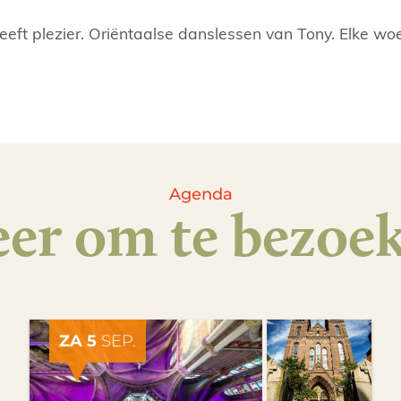
ft plezier. Oriëntaalse danslessen van Tony. Elke wo
Agenda
er om te bezoe
ZA 5
SEP.