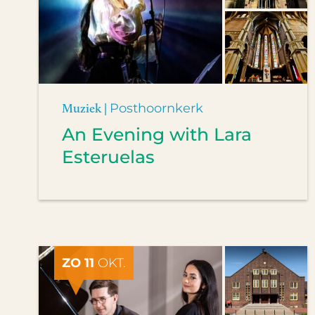
Muziek |
Posthoornkerk
An Evening with Lara
Esteruelas
ZO 11
OKT.