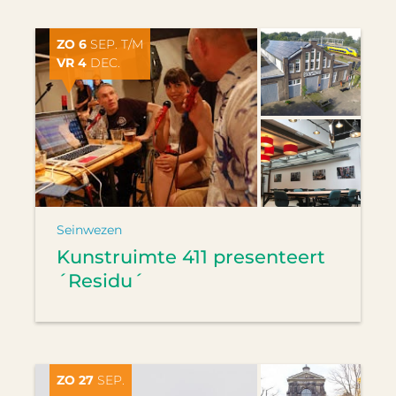
ZO 6
SEP. T/M
VR 4
DEC.
Seinwezen
Kunstruimte 411 presenteert
´Residu´
ZO 27
SEP.