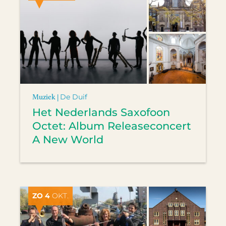
Muziek |
De Duif
Het Nederlands Saxofoon
Octet: Album Releaseconcert
A New World
ZO 4
OKT.