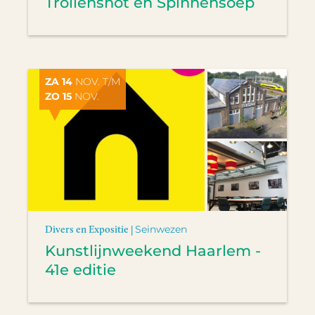
Trollensnot en Spinnensoep
ZA 14
NOV. T/M
ZO 15
NOV.
Divers en Expositie |
Seinwezen
Kunstlijnweekend Haarlem -
41e editie