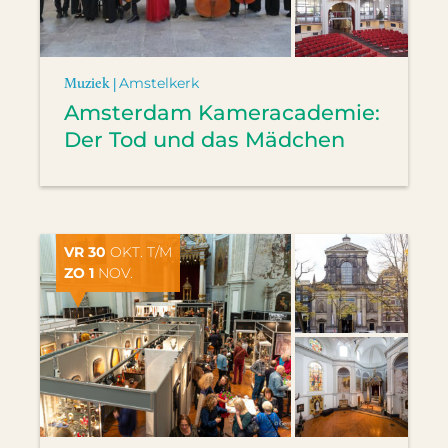
Muziek |
Amstelkerk
Amsterdam Kameracademie:
Der Tod und das Mädchen
VR 30
OKT. T/M
ZO 1
NOV.