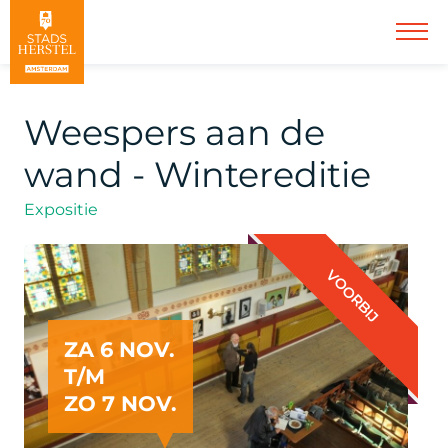
Weespers aan de
wand - Wintereditie
Expositie
VOORBIJ
ZA 6 NOV.
T/M
ZO 7 NOV.