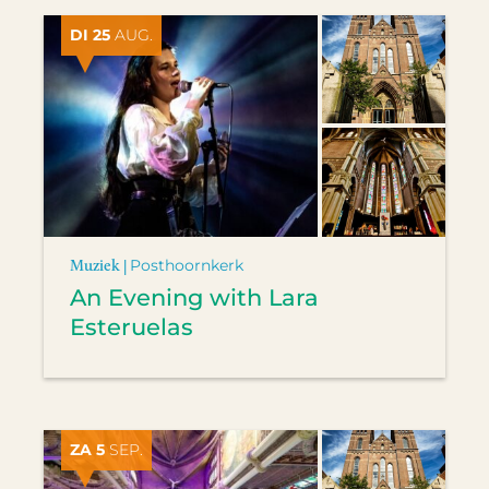
DI 25
AUG.
Muziek |
Posthoornkerk
An Evening with Lara
Esteruelas
ZA 5
SEP.