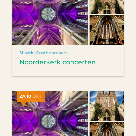
Muziek |
Posthoornkerk
Noorderkerk concerten
ZA 10
OKT.