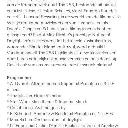
van de Kamermuziek duikt Trio 258, bestaande uit pianist
en artistiek leider Lestari Scholtes, violist Eduardo Paredes
en cellist Leonard Besseling, in de wereld van de filmmuziek.
Wist je dat kamermuziekwerken van componisten als
Dvorák, Chopin en Schubert vele filmregisseurs hebben
geïnspireerd? En dat Max Richter’s prachtige Nature of
Daylight zo’n succes was dat het in vele kaskrakerfilms,
waaronder Shutter Island en Arrival, werd gebruikt?
Vandaag speelt Trio 258 highlights uit deze klassiekers en
daar horen natuurlijk ook mooie verhalen en anekdotes bij.
Geniet ook van ons zeer gevarieerde filmsnack-plateau!
Programma
* A. Dvorak: Allegro ma non troppo uit Pianotrio nr. 3 in F
mineur
* The Mission: Gabriel’s hobo
* Star Wars: Main theme & Imperial March
* Casablanca: As time goes by
* F. Schubert: Andante & Rondo uit Pianotrio nr. 1 in Bes
* Max Richter: On the nature of daylight
* Le Fabuleux Destin d’Amélie Poulain: La valse d’Amélie &