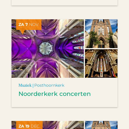
ZA 7
NOV.
Muziek |
Posthoornkerk
Noorderkerk concerten
ZA 19
DEC.