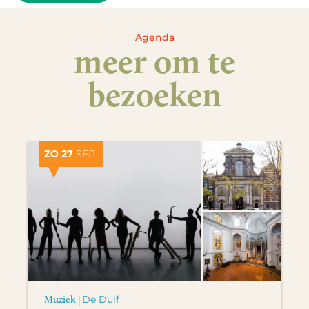
Agenda
meer om te
bezoeken
ZO 27
SEP.
Muziek |
De Duif