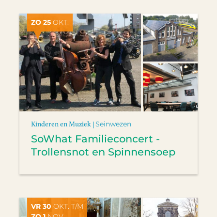
ZO 25
OKT.
Kinderen en Muziek |
Seinwezen
SoWhat Familieconcert -
Trollensnot en Spinnensoep
VR 30
OKT. T/M
ZO 1
NOV.