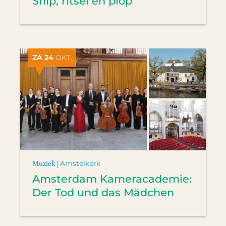
Snip, ritsel en plop
ZA 24
OKT.
Muziek |
Amstelkerk
Amsterdam Kameracademie:
Der Tod und das Mädchen