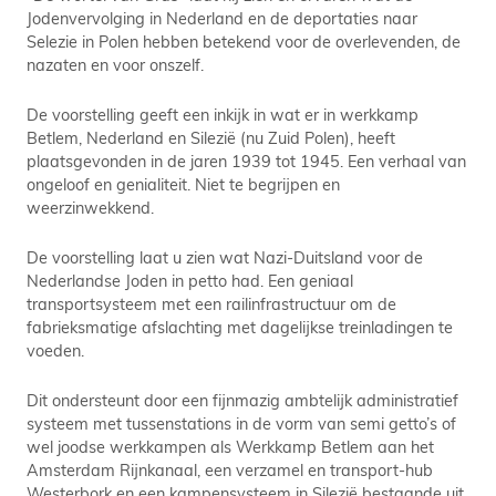
Jodenvervolging in Nederland en de deportaties naar
Selezie in Polen hebben betekend voor de overlevenden, de
nazaten en voor onszelf.
De voorstelling geeft een inkijk in wat er in werkkamp
Betlem, Nederland en Silezië (nu Zuid Polen), heeft
plaatsgevonden in de jaren 1939 tot 1945. Een verhaal van
ongeloof en genialiteit. Niet te begrijpen en
weerzinwekkend.
De voorstelling laat u zien wat Nazi-Duitsland voor de
Nederlandse Joden in petto had. Een geniaal
transportsysteem met een railinfrastructuur om de
fabrieksmatige afslachting met dagelijkse treinladingen te
voeden.
Dit ondersteunt door een fijnmazig ambtelijk administratief
systeem met tussenstations in de vorm van semi getto’s of
wel joodse werkkampen als Werkkamp Betlem aan het
Amsterdam Rijnkanaal, een verzamel en transport-hub
Westerbork en een kampensysteem in Silezië bestaande uit