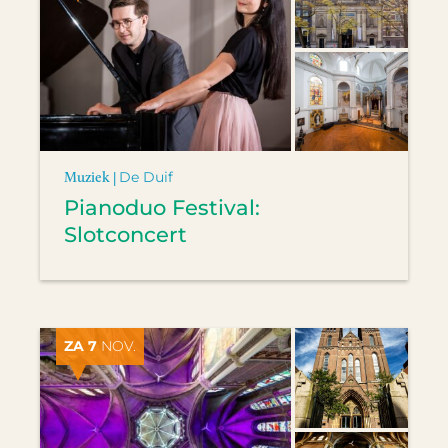
Muziek |
De Duif
Pianoduo Festival:
Slotconcert
ZA 7
NOV.