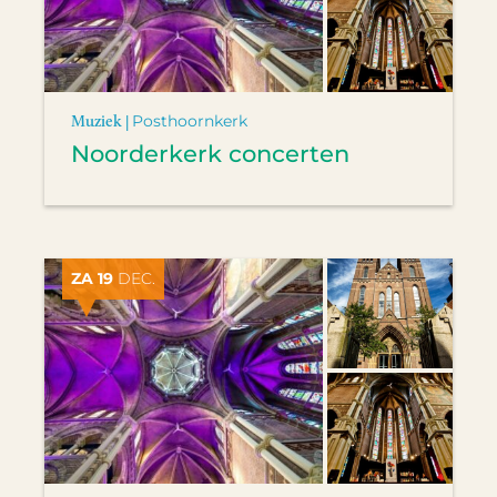
Muziek |
Posthoornkerk
Noorderkerk concerten
ZA 19
DEC.