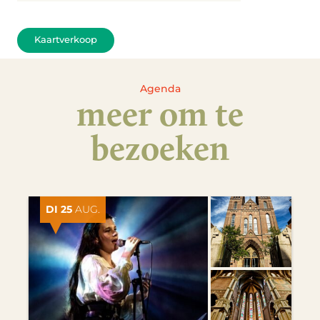
Kaartverkoop
Agenda
meer om te
bezoeken
DI 25
AUG.