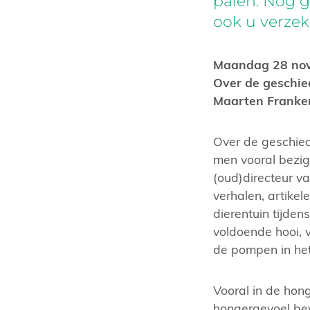
palen. Nog 
ook u verzek
Maandag 28 no
Over de geschied
Maarten Franken
Over de geschied
men vooral bezig 
(oud)directeur v
verhalen, artikel
dierentuin tijden
voldoende hooi, v
de pompen in he
Vooral in de hon
hongergevoel bev