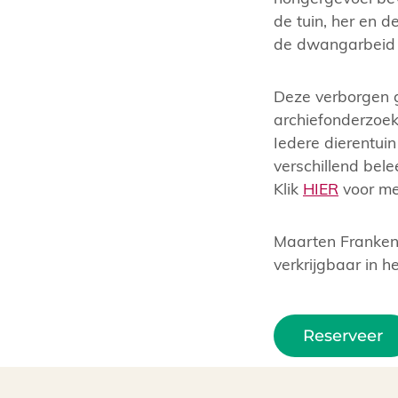
de tuin, her en d
de dwangarbeid 
Deze verborgen g
archiefonderzoek
Iedere dierentuin
verschillend bel
Klik
HIER
voor mee
Maarten Frankenh
verkrijgbaar in h
Reserveer