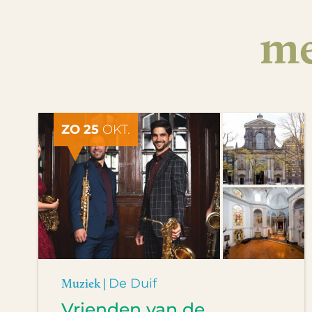
me
ZO 25
OKT.
Muziek |
De Duif
Vrienden van de