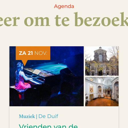
Agenda
er om te bezoe
ZA 21
NOV.
Muziek |
De Duif
Vrienden van de