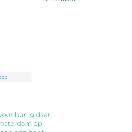
oop
voor hun gidsen
 Amsterdam op