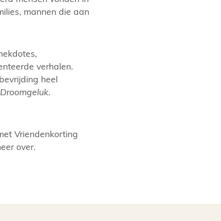
amilies, mannen die aan
nekdotes,
enteerde verhalen.
bevrijding heel
Droomgeluk
.
met Vriendenkorting
er over.