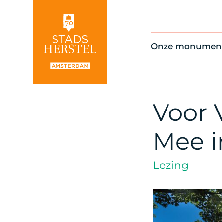
Onze monumen
Alle monument
Restauratienie
Op de kaart
Voor 
Thema’s
Mee i
Lezing