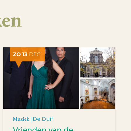
ken
ZO 13
DEC.
Muziek |
De Duif
Vrienden van de