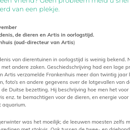
geen Vriend? Geen probleem meld u snel
erd van een plekje.
vember
enis, de dieren en Artis in oorlogstijd.
huis (oud-directeur van Artis
)
enis van dierentuinen in oorlogstijd is weinig bekend.
met andere zaken. Geschiedschrijving had een lage prio
an Artis verzamelde Frankenhuis meer dan twintig jaar 
en, foto’s en andere gegevens over de lotgevallen van d
s de Duitse bezetting. Hij beschrijving hoe men het voo
is enz. te bemachtigen voor de dieren, en energie voor 
t aquarium.
gerwinter was het moeilijk; de leeuwen moesten zelfs m
redigen met stokvis. Ook tussen de twee- en driehon