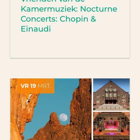
Kamermuziek: Nocturne
Concerts: Chopin &
Einaudi
VR 19
MRT.