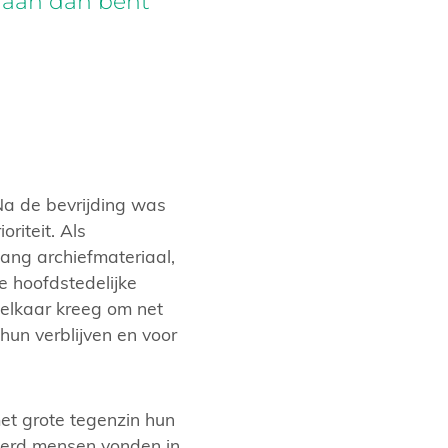
 aan dan bent
 Na de bevrijding was
riteit. Als
lang archiefmateriaal,
e hoofdstedelijke
r elkaar kreeg om net
hun verblijven en voor
et grote tegenzin hun
derd mensen vonden in