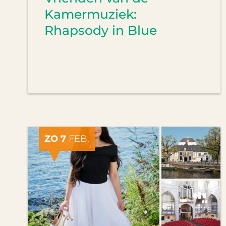
Kamermuziek:
Rhapsody in Blue
ZO 7
FEB.