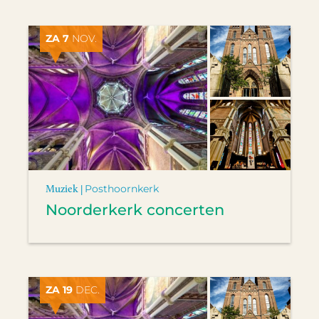
ZA 7
NOV.
Muziek |
Posthoornkerk
Noorderkerk concerten
ZA 19
DEC.