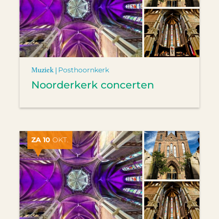
Muziek |
Posthoornkerk
Noorderkerk concerten
ZA 10
OKT.