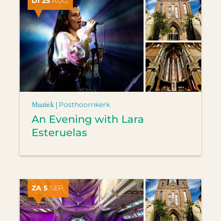
DI 25
AUG.
Muziek |
Posthoornkerk
An Evening with Lara
Esteruelas
ZA 5
SEP.