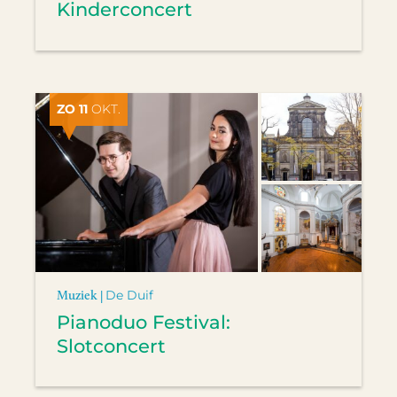
Kinderconcert
ZO 11
OKT.
Muziek |
De Duif
Pianoduo Festival:
Slotconcert