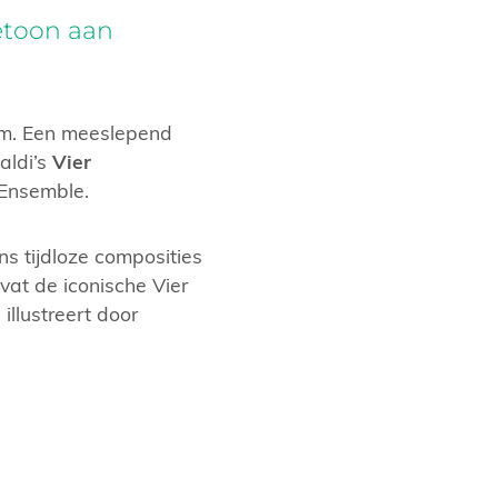
etoon aan
dam. Een meeslepend
aldi’s
Vier
 Ensemble.
s tijdloze composities
at de iconische Vier
llustreert door