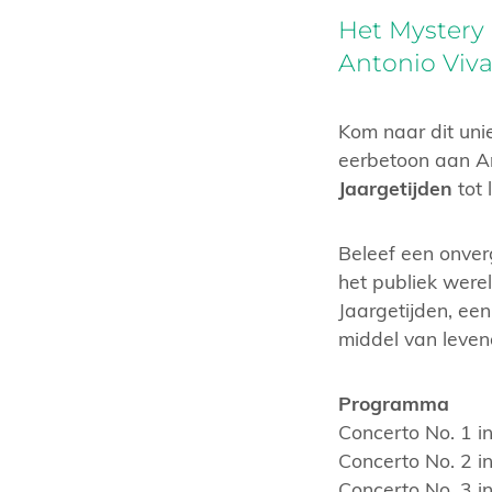
Het Mystery
Antonio Vival
Kom naar dit uni
eerbetoon aan An
Jaargetijden
tot 
Beleef een onver
het publiek were
Jaargetijden, ee
middel van leven
Programma
Concerto No. 1 in
Concerto No. 2 i
Concerto No. 3 i