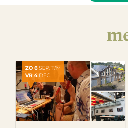
me
ZO 6
SEP. T/M
VR 4
DEC.