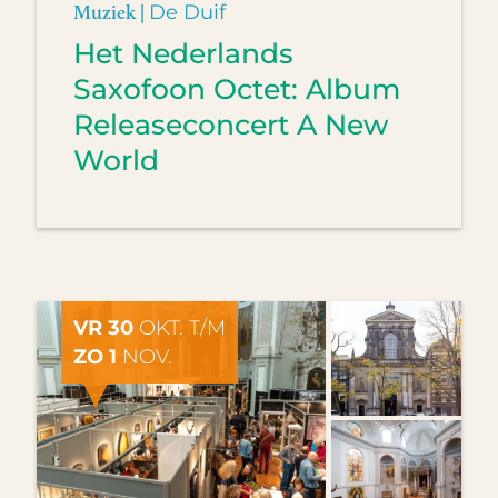
Muziek |
De Duif
Het Nederlands
Saxofoon Octet: Album
Releaseconcert A New
World
VR 30
OKT. T/M
ZO 1
NOV.