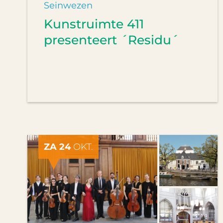
Seinwezen
Kunstruimte 411
presenteert ´Residu´
ZA 24
OKT.