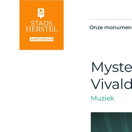
Onze monumen
Alle monument
Restauratienie
Op de kaart
Myste
Thema’s
Vivald
Muziek