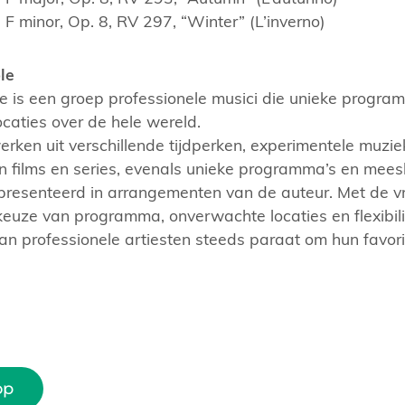
 F minor, Op. 8, RV 297, “Winter” (L’inverno)
le
 is een groep professionele musici die unieke program
caties over de hele wereld.
ken uit verschillende tijdperken, experimentele muziek
 films en series, evenals unieke programma’s en mees
resenteerd in arrangementen van de auteur. Met de vri
keuze van programma, onverwachte locaties en flexibilit
n professionele artiesten steeds paraat om hun favorie
.
op