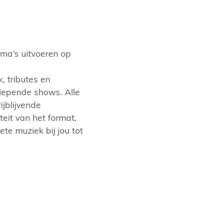
ma’s uitvoeren op
, tributes en
lepende shows. Alle
jblijvende
eit van het format,
te muziek bij jou tot