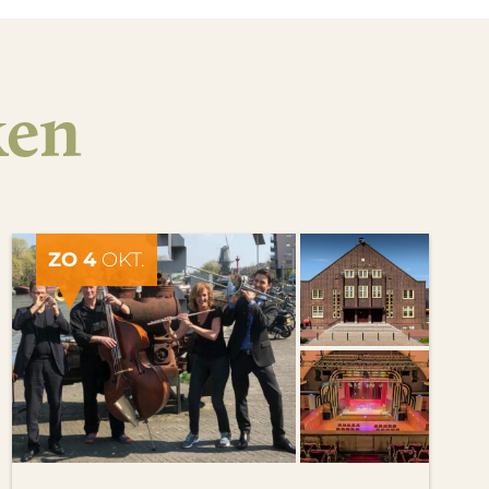
ken
ZO 4
OKT.