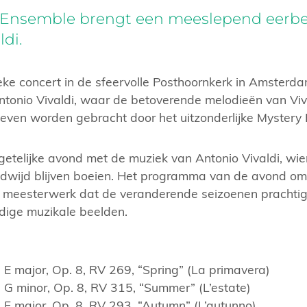
 Ensemble brengt een meeslepend eerb
di.
eke concert in de sfeervolle Posthoornkerk in Amster
tonio Vivaldi, waar de betoverende melodieën van Viv
leven worden gebracht door het uitzonderlijke Mystery
getelijke avond met de muziek van Antonio Vivaldi, wien
ldwijd blijven boeien. Het programma van de avond omv
n meesterwerk dat de veranderende seizoenen prachtig i
dige muzikale beelden.
 E major, Op. 8, RV 269, “Spring” (La primavera)
n G minor, Op. 8, RV 315, “Summer” (L’estate)
n F major, Op. 8, RV 293, “Autumn” (L’autunno)