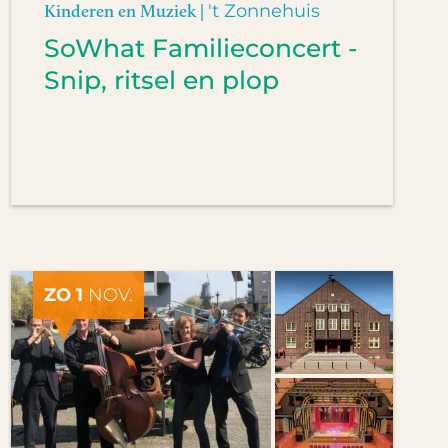
Kinderen en Muziek |
't Zonnehuis
SoWhat Familieconcert -
Snip, ritsel en plop
ZO 1
NOV.