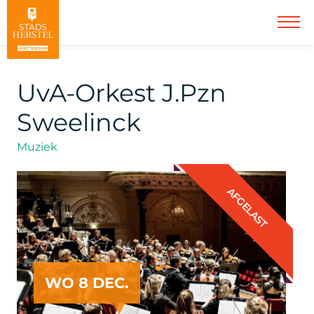
UvA-Orkest J.Pzn
Sweelinck
Muziek
AFGELAST
WO 8 DEC.