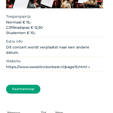
Toegangsprijs
Normaal € 15,-
CJP/stadspas € 12,50
Studenten € 10,-
Extra info
Dit concert wordt verplaatst naar een andere
datum.
Website
https://www.sweelinckorkest.nl/page15.html »
Kaartverkoop
Wanneer
Tijd
Waar