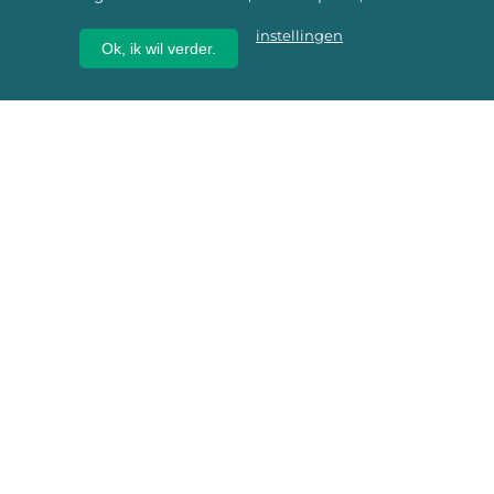
instellingen
Ok, ik wil verder.
Wij geven erfgoed een
toekomst