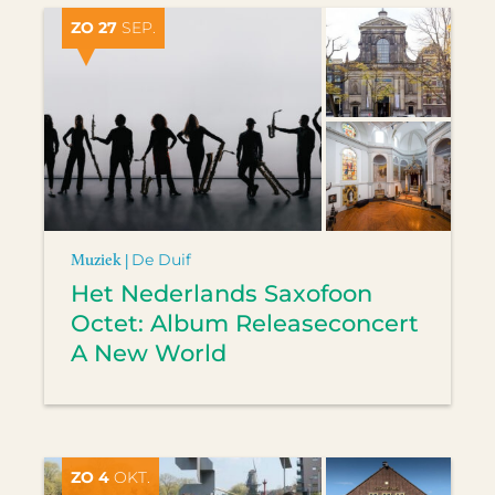
ZO 27
SEP.
Muziek |
De Duif
Het Nederlands Saxofoon
Octet: Album Releaseconcert
A New World
ZO 4
OKT.