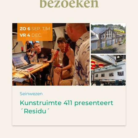
bezoeken
ZO 6
SEP. T/M
VR 4
DEC.
Seinwezen
Kunstruimte 411 presenteert
´Residu´