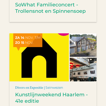
SoWhat Familieconcert -
Trollensnot en Spinnensoep
ZA 14
NOV. T/M
ZO 15
NOV.
Divers en Expositie |
Seinwezen
Kunstlijnweekend Haarlem -
41e editie