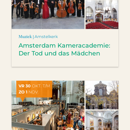
Muziek |
Amstelkerk
Amsterdam Kameracademie:
Der Tod und das Mädchen
VR 30
OKT. T/M
ZO 1
NOV.