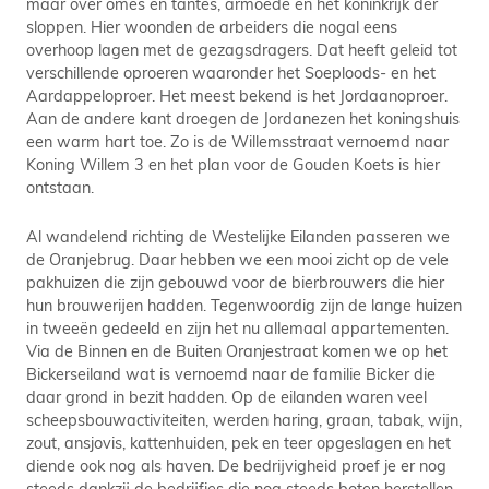
maar over omes en tantes, armoede en het koninkrijk der
sloppen. Hier woonden de arbeiders die nogal eens
overhoop lagen met de gezagsdragers. Dat heeft geleid tot
verschillende oproeren waaronder het Soeploods- en het
Aardappeloproer. Het meest bekend is het Jordaanoproer.
Aan de andere kant droegen de Jordanezen het koningshuis
een warm hart toe. Zo is de Willemsstraat vernoemd naar
Koning Willem 3 en het plan voor de Gouden Koets is hier
ontstaan.
Al wandelend richting de Westelijke Eilanden passeren we
de Oranjebrug. Daar hebben we een mooi zicht op de vele
pakhuizen die zijn gebouwd voor de bierbrouwers die hier
hun brouwerijen hadden. Tegenwoordig zijn de lange huizen
in tweeën gedeeld en zijn het nu allemaal appartementen.
Via de Binnen en de Buiten Oranjestraat komen we op het
Bickerseiland wat is vernoemd naar de familie Bicker die
daar grond in bezit hadden. Op de eilanden waren veel
scheepsbouwactiviteiten, werden haring, graan, tabak, wijn,
zout, ansjovis, kattenhuiden, pek en teer opgeslagen en het
diende ook nog als haven. De bedrijvigheid proef je er nog
steeds dankzij de bedrijfjes die nog steeds boten herstellen