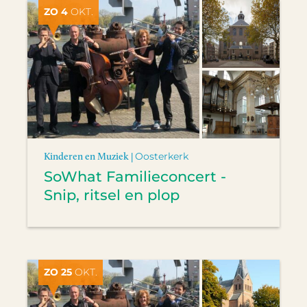
ZO 4
OKT.
Kinderen en Muziek |
Oosterkerk
SoWhat Familieconcert -
Snip, ritsel en plop
ZO 25
OKT.