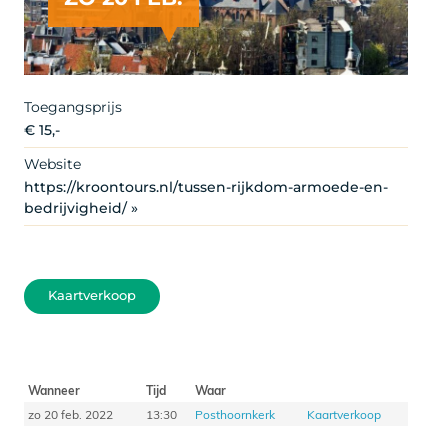
Toegangsprijs
€ 15,-
Website
https://kroontours.nl/tussen-rijkdom-armoede-en-
bedrijvigheid/ »
Kaartverkoop
Wanneer
Tijd
Waar
zo 20 feb. 2022
13:30
Posthoornkerk
Kaartverkoop