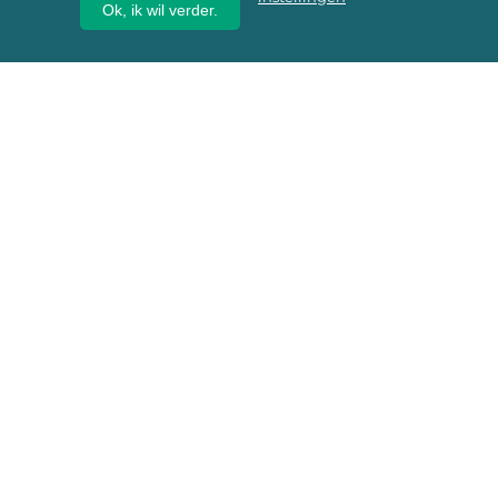
Ok, ik wil verder.
Wij geven erfgoed een
toekomst
Stadsherstel Amsterdam