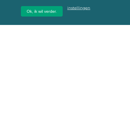
instellingen
Ok, ik wil verder.
Wij geven erfgoed een
toekomst