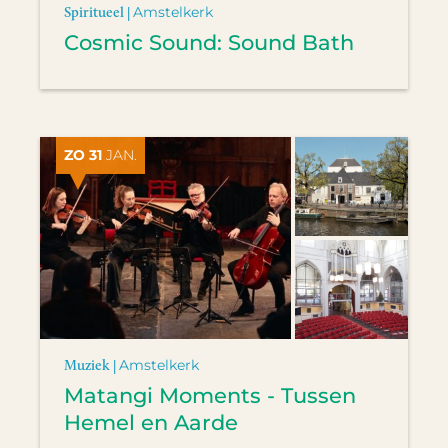
Spiritueel |
Amstelkerk
Cosmic Sound: Sound Bath
ZO 31
JAN.
Muziek |
Amstelkerk
Matangi Moments - Tussen
Hemel en Aarde