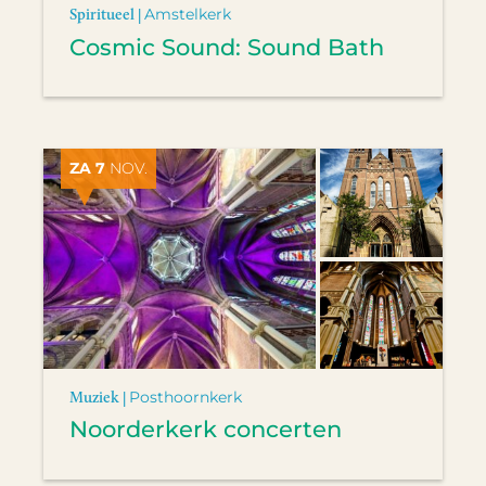
Spiritueel |
Amstelkerk
Cosmic Sound: Sound Bath
ZA 7
NOV.
Muziek |
Posthoornkerk
Noorderkerk concerten