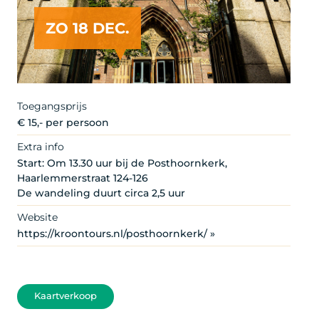
ZO 18 DEC.
Copyright ©cojanvantoor.nl Een publicatie licentie is te
verkrijgen via: info@cojanvantoor.nl
Toegangsprijs
€ 15,- per persoon
Extra info
Start: Om 13.30 uur bij de Posthoornkerk,
Haarlemmerstraat 124-126
De wandeling duurt circa 2,5 uur
Website
https://kroontours.nl/posthoornkerk/ »
Kaartverkoop