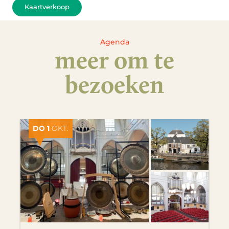
Kaartverkoop
Agenda
meer om te
bezoeken
DO 1
OKT.