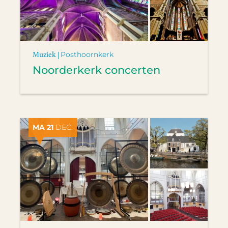
Muziek |
Posthoornkerk
Noorderkerk concerten
MA 21
DEC.