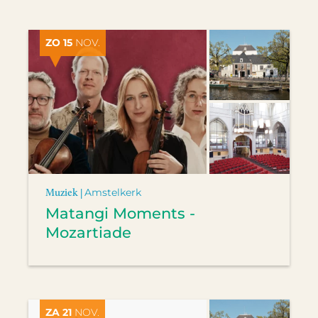
ZO 15
NOV.
Muziek |
Amstelkerk
Matangi Moments -
Mozartiade
ZA 21
NOV.