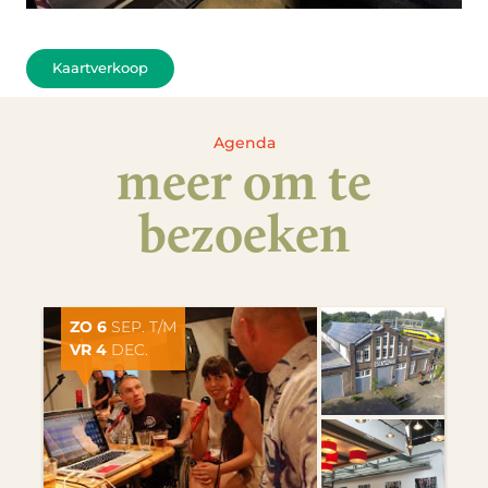
Kaartverkoop
Agenda
meer om te
bezoeken
ZO 6
SEP. T/M
VR 4
DEC.