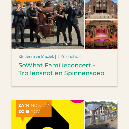
Kinderen en Muziek |
't Zonnehuis
SoWhat Familieconcert -
Trollensnot en Spinnensoep
ZA 14
NOV. T/M
ZO 15
NOV.