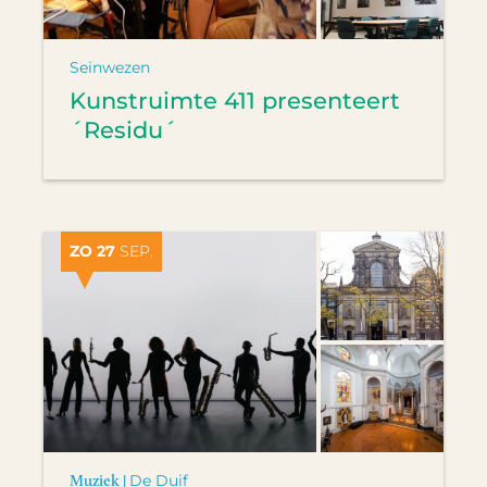
Seinwezen
Kunstruimte 411 presenteert
´Residu´
ZO 27
SEP.
Muziek |
De Duif