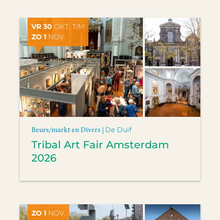
VR 30
OKT. T/M
ZO 1
NOV.
Beurs/markt en Divers |
De Duif
Tribal Art Fair Amsterdam
2026
ZO 1
NOV.