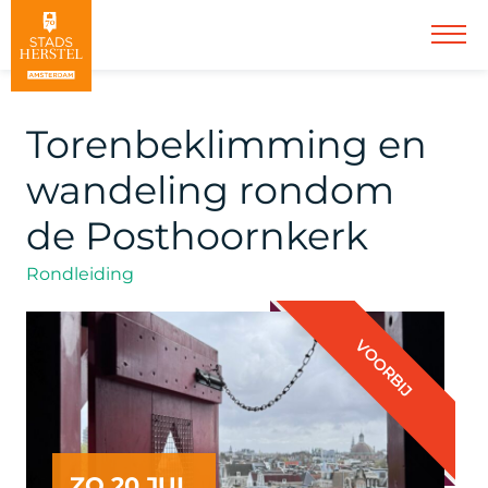
Torenbeklimming en
wandeling rondom
de Posthoornkerk
Rondleiding
VOORBIJ
ZO 20 JUL.