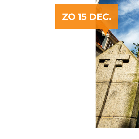
ZO 15 DEC.
Copyright ©cojanva
info@cojanvantoo