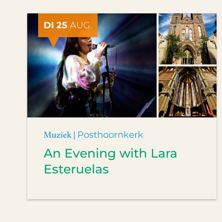
DI 25
AUG.
Muziek |
Posthoornkerk
An Evening with Lara
Esteruelas