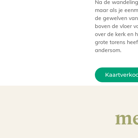
Na de wandeling 
maar als je eenm
de gewelven van 
boven de vloer va
over de kerk en 
grote torens hee
andersom.
Kaartverko
me