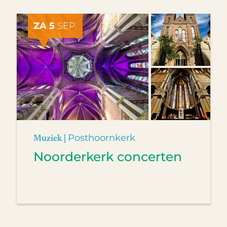
ZA 5
SEP.
Muziek |
Posthoornkerk
Noorderkerk concerten