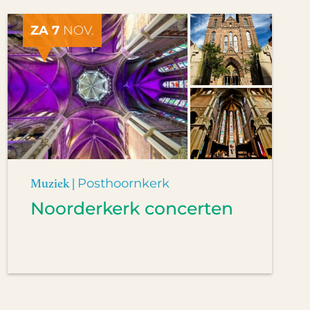
ZA 7
NOV.
Muziek |
Posthoornkerk
Noorderkerk concerten