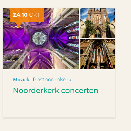
ZA 10
OKT.
Muziek |
Posthoornkerk
Noorderkerk concerten