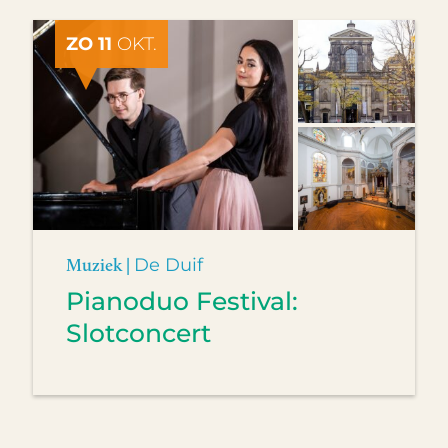
ZO 11
OKT.
Muziek |
De Duif
Pianoduo Festival:
Slotconcert