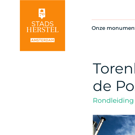
Onze monumen
Alle monument
Restauratienie
Op de kaart
Toren
Thema’s
de Po
Rondleiding