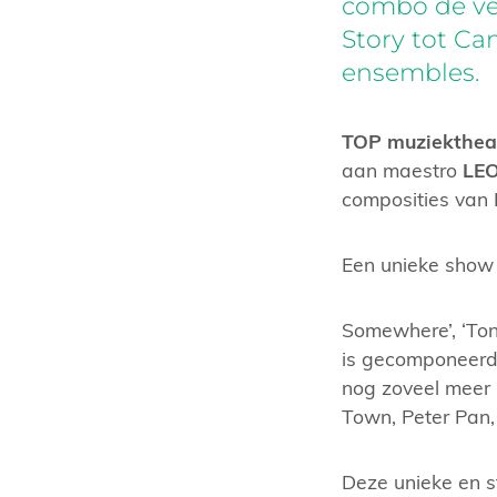
combo de vee
Story tot Ca
ensembles.
TOP muziekthea
aan maestro
LE
composities van 
Een unieke show 
Somewhere’, ‘Toni
is gecomponeerd 
nog zoveel meer 
Town, Peter Pan,
Deze unieke en s