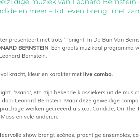
lzijdige muziek van Leonard Bernstein 
ndide en meer – tot leven brengt met za
ter
presenteert met trots ‘Tonight, In De Ban Van Be
ONARD BERNSTEIN
. Een groots muzikaal programma vo
Leonard Bernstein.
vol kracht, kleur en karakter met
live combo.
ght’, ‘Maria’, etc. zijn bekende klassiekers uit de musi
door Leonard Bernstein. Maar deze geweldige componi
prachtige werken gecreëerd als o.a. Candide, On The
 Mass en vele anderen.
feervolle show brengt scènes, prachtige ensembles, co