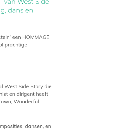
– van West Side
ng, dans en
rnstein’ een HOMMAGE
l prachtige
cal West Side Story die
st en dirigent heeft
 Town, Wonderful
mposities, dansen, en