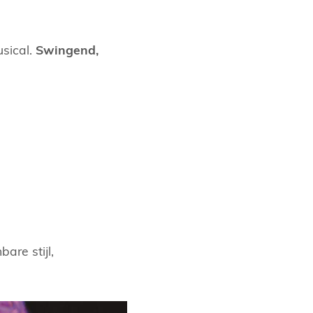
sical.
Swingend,
are stijl,