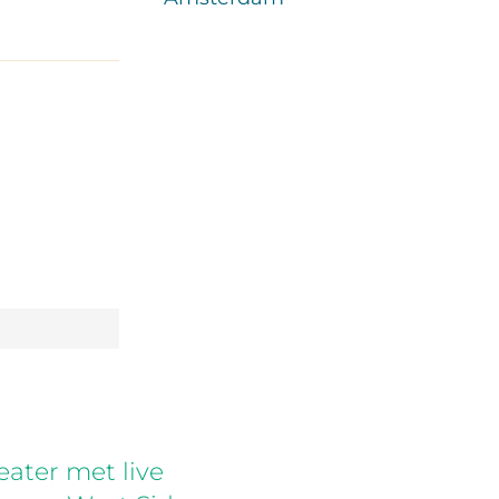
p
ter met live