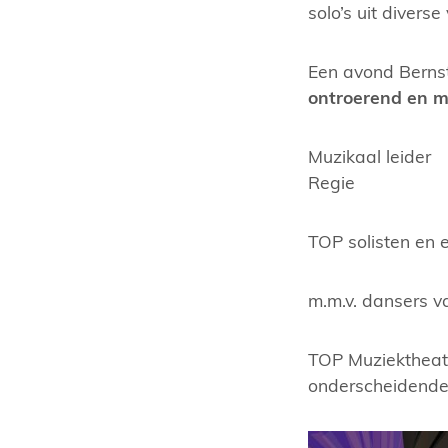
solo’s uit diverse
Een avond Bernst
ontroerend en m
Muzikaal leid
Regie H
TOP solisten en
m.m.v. dansers v
TOP Muziektheate
onderscheidende 