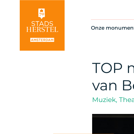
Onze monumen
Alle monument
Restauratienie
Op de kaart
TOP m
Thema’s
van B
Muziek, Thea