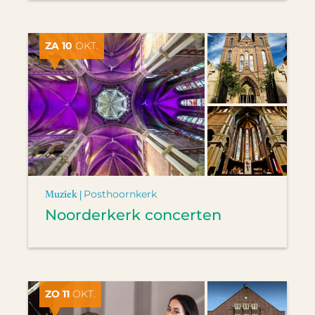
ZA 10
OKT.
Muziek |
Posthoornkerk
Noorderkerk concerten
ZO 11
OKT.