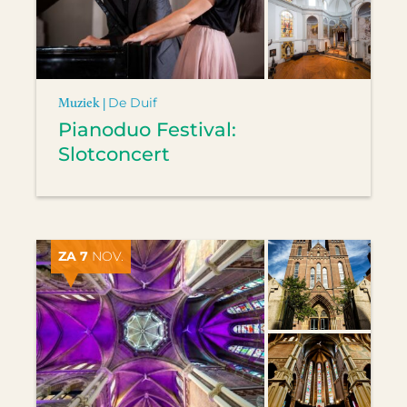
Muziek |
De Duif
Pianoduo Festival:
Slotconcert
ZA 7
NOV.