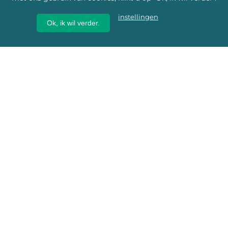
instellingen
Ok, ik wil verder.
Wij geven erfgoed een
toekomst