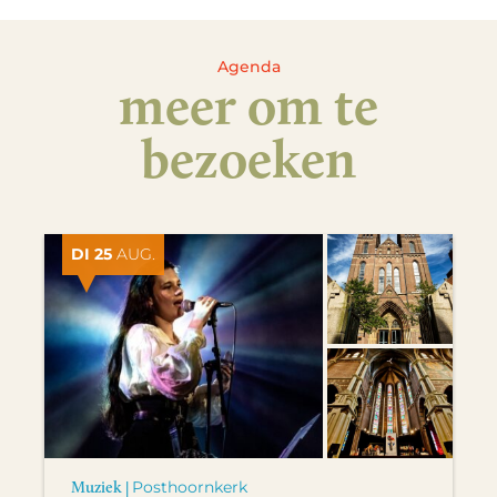
Agenda
meer om te
bezoeken
DI 25
AUG.
Muziek |
Posthoornkerk