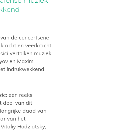
raïense muziek
ekkend
 van de concertserie
kracht en veerkracht
ici vertolken muziek
nyov en Maxim
het indrukwekkend
sic
: een reeks
 deel van dit
elangrijke daad van
aar van het
Vitaliy Hodziatsky,