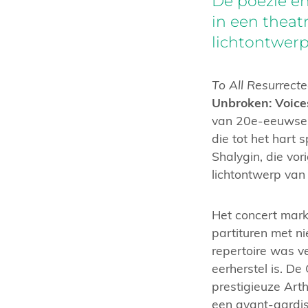
De poëzie e
in een thea
lichtontwerp
To All Resurrect
Unbroken: Voice
van 20e-eeuwse 
die tot het hart
Shalygin, die vo
lichtontwerp van
Het concert mark
partituren met n
repertoire was v
eerherstel is. D
prestigieuze Art
een avant-gardist