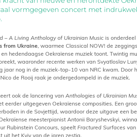
n kracht van nieuwe en herontdekte Oek
traal vormgegeven concert met indrukw
.
ed
–
A Living Anthology of Ukrainian Music
is onderdeel
s from Ukraine
, waarmee Classical NOW! de zeggings
en hedendaagse Oekraïense muziek toont. Twintig mus
 spreekt, waaronder recente werken van Svyatloslav Lu
rig jaar nog in de muziek-top-10 van NRC kwam. Door 
 Nico de Rooij raak je ondergedompeld in de muziek.
eert ook de lancering van
Anthologies of Ukrainian Mu
iet eerder uitgegeven Oekraïense composities. Een groot
erboden in de Sovjettijd, waardoor deze uitgave een b
e Oekraïense meesterpianist Antonii Baryshevskyi, winn
hur Rubinstein Concours, speelt
Fractured Surfaces
van 
 uit het Kyiv van de jaren zestig.