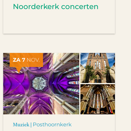
Noorderkerk concerten
ZA 7
NOV.
Muziek |
Posthoornkerk