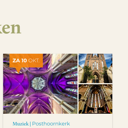
ken
ZA 10
OKT.
Muziek |
Posthoornkerk