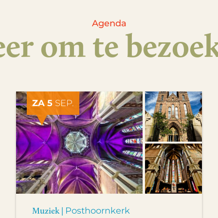
Agenda
er om te bezoe
ZA 5
SEP.
Muziek |
Posthoornkerk