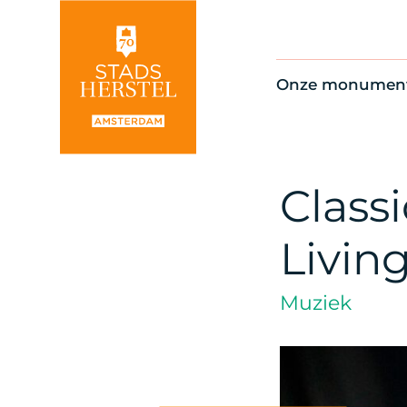
Onze monumen
Alle monument
Restauratienie
Op de kaart
Class
Thema’s
Livin
Muziek