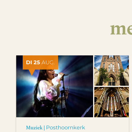
me
DI 25
AUG.
Muziek |
Posthoornkerk