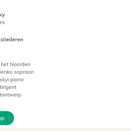
ky
es
ksliederen
 het Noorden
henko sopraan
skyi piano
irigent
htontwerp
op