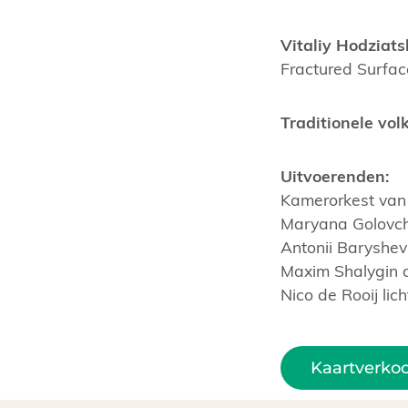
Vitaliy Hodziats
Fractured Surfac
Traditionele vol
Uitvoerenden:
Kamerorkest van
Maryana Golovc
Antonii Baryshev
Maxim Shalygin d
Nico de Rooij lic
Kaartverko