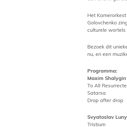
Het Kamerorkest 
Golovchenko zing
culturele wortels
Bezoek dit uniek
nu, en een muzika
Programma:
Maxim Shalygin
To All Resurrect
Satarsa
Drop after drop
Svyatoslav Lun
Tristium