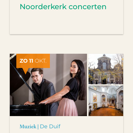
Noorderkerk concerten
ZO 11
OKT.
Muziek |
De Duif