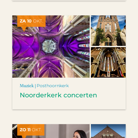
ZA 10
OKT.
Muziek |
Posthoornkerk
Noorderkerk concerten
ZO 11
OKT.