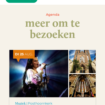
Agenda
meer om te
bezoeken
DI 25
AUG.
Muziek |
Posthoornkerk