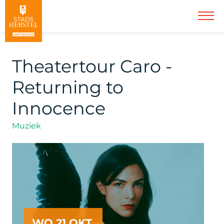
Theatertour Caro -
Returning to
Innocence
Muziek
WO 21 OKT.