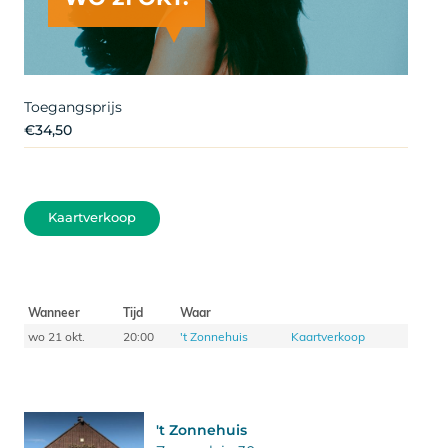
Toegangsprijs
€34,50
Kaartverkoop
Wanneer
Tijd
Waar
wo 21 okt.
20:00
't Zonnehuis
Kaartverkoop
't Zonnehuis