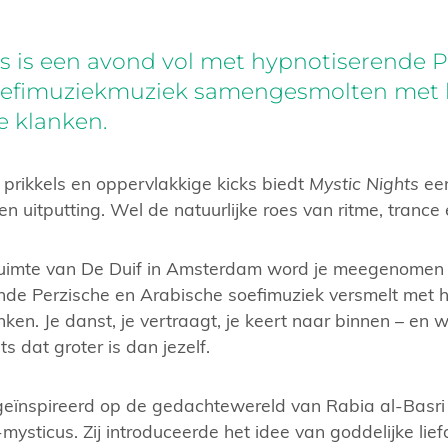
s is een avond vol met hypnotiserende P
oefimuziekmuziek samengesmolten met
e klanken.
 prikkels en oppervlakkige kicks biedt
Mystic Nights
een
n uitputting. Wel de natuurlijke roes van ritme, trance 
ruimte van De Duif in Amsterdam word je meegenomen 
ende Perzische en Arabische soefimuziek versmelt me
nken. Je danst, je vertraagt, je keert naar binnen – en wo
s dat groter is dan jezelf.
 geïnspireerd op de gedachtewereld van Rabia al-Basri
-mysticus. Zij introduceerde het idee van goddelijke lie