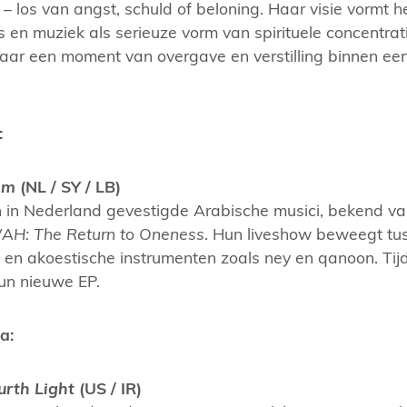
jk – los van angst, schuld of beloning. Haar visie vormt
 en muziek als serieuze vorm van spirituele concentrat
maar een moment van overgave en verstilling binnen e
:
im
(NL / SY / LB)
an in Nederland gevestigde Arabische musici, bekend v
H: The Return to Oneness
. Hun liveshow beweegt tus
a en akoestische instrumenten zoals ney en qanoon. Tij
un nieuwe EP.
a:
urth Light
(US / IR)