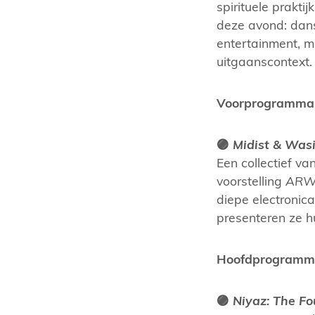
spirituele prakti
deze avond: dans
entertainment, 
uitgaanscontext.
Voorprogramma
🟣
Midist & Was
Een collectief v
voorstelling
ARWA
diepe electronic
presenteren ze h
Hoofdprogramm
🟣
Niyaz: The Fo