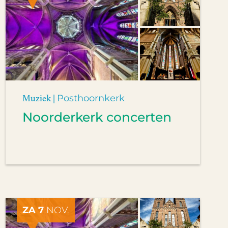
Muziek |
Posthoornkerk
Noorderkerk concerten
ZA 7
NOV.