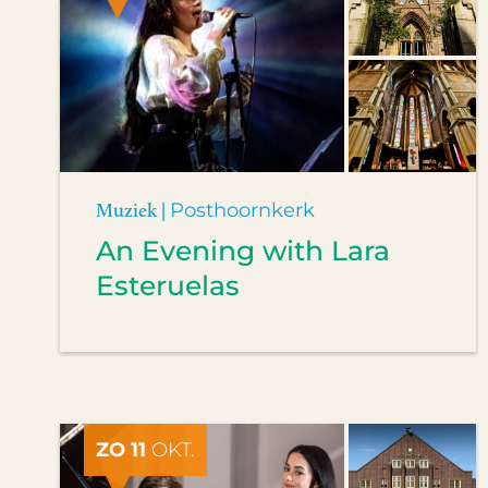
Muziek |
Posthoornkerk
An Evening with Lara
Esteruelas
ZO 11
OKT.