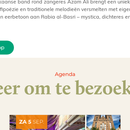
kaanse band rond zangeres Azam Ali brengt een unie
poëzie en traditionele melodieën versmelten met eigent
n eerbetoon aan Rabia al-Basri – mystica, dichteres en
op
Agenda
er om te bezoe
ZA 5
SEP.