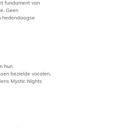
 het fundament van
ie. Geen
en hedendaagse
an hun
sen bezielde vocalen,
dens Mystic Nights