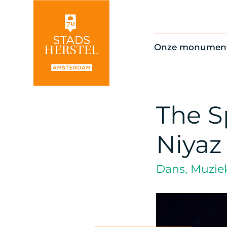
Onze monumen
Alle monument
Restauratienie
Op de kaart
The Sp
Thema’s
Niyaz
Dans, Muzie