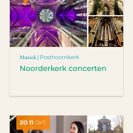
Muziek |
Posthoornkerk
Noorderkerk concerten
ZO 11
OKT.