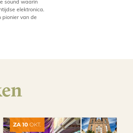
ke sound waarin
ijdse elektronica.
 pionier van de
ken
ZA 10
OKT.