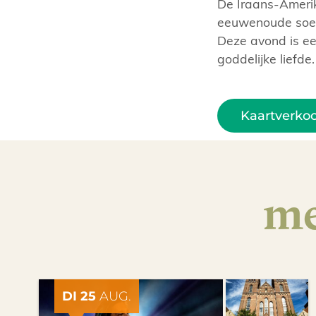
De Iraans-Ameri
eeuwenoude soefi
Deze avond is ee
goddelijke liefde.
Kaartverko
me
DI 25
AUG.