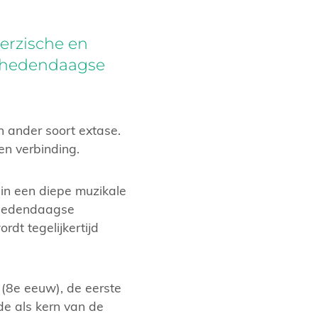
erzische en
 hedendaagse
 ander soort extase.
en verbinding.
in een diepe muzikale
t hedendaagse
rdt tegelijkertijd
 (8e eeuw), de eerste
fde als kern van de