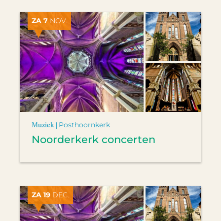
ZA 7
NOV.
Muziek |
Posthoornkerk
Noorderkerk concerten
ZA 19
DEC.