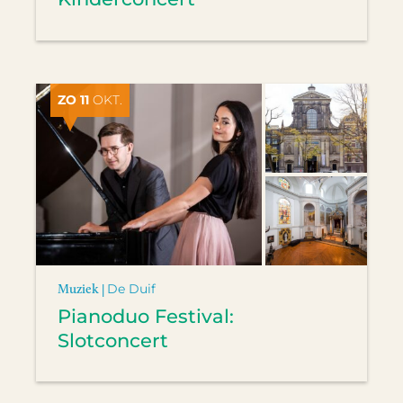
ZO 11
OKT.
Muziek |
De Duif
Pianoduo Festival:
Slotconcert