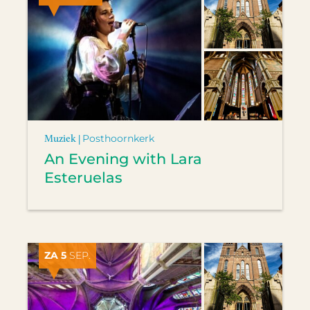
Muziek |
Posthoornkerk
An Evening with Lara
Esteruelas
ZA 5
SEP.