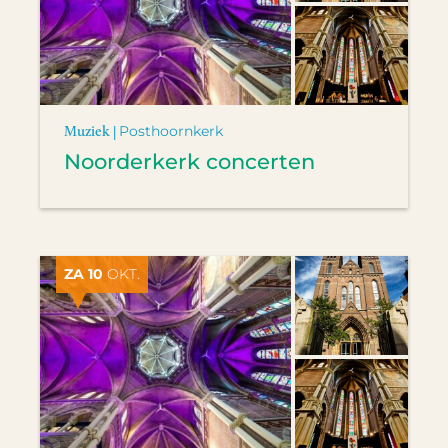
Muziek |
Posthoornkerk
Noorderkerk concerten
ZA 10
OKT.