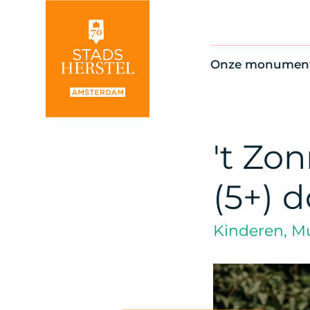
Onze monumen
Alle monument
Restauratienie
Op de kaart
't Zo
Thema’s
(5+) 
Kinderen, Mu