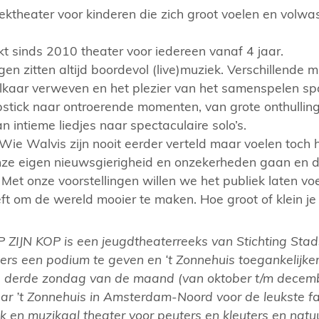
ktheater voor kinderen die zich groot voelen en volw
 sinds 2010 theater voor iedereen vanaf 4 jaar.
gen zitten altijd boordevol (live)muziek. Verschillende 
lkaar verweven en het plezier van het samenspelen sp
pstick naar ontroerende momenten, van grote onthulling
 intieme liedjes naar spectaculaire solo’s.
Wie Walvis zijn nooit eerder verteld maar voelen toch 
nze eigen nieuwsgierigheid en onzekerheden gaan en 
. Met onze voorstellingen willen we het publiek laten v
eft om de wereld mooier te maken. Hoe groot of klein je
ZIJN KOP is een jeugdtheaterreeks van Stichting Stads
rs een podium te geven en ‘t Zonnehuis toegankelijke
e derde zondag van de maand (van oktober t/m decem
ar ’t Zonnehuis in Amsterdam-Noord voor de leukste fam
lijk en muzikaal theater voor peuters en kleuters en natuu