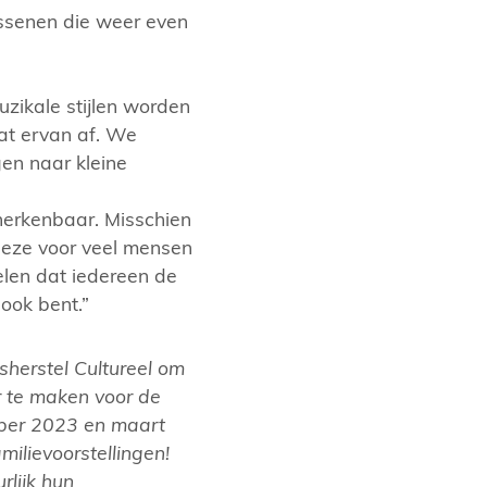
assenen die weer even
muzikale stijlen worden
at ervan af. We
en naar kleine
herkenbaar. Misschien
deze voor veel mensen
oelen dat iedereen de
 ook bent.”
herstel Cultureel om
r te maken voor de
ber 2023 en maart
ilievoorstellingen!
rlijk hun