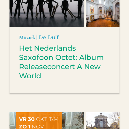
Muziek |
De Duif
Het Nederlands
Saxofoon Octet: Album
Releaseconcert A New
World
VR 30
OKT. T/M
ZO 1
NOV.