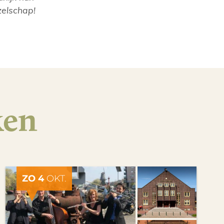
zelschap!
ken
ZO 4
OKT.