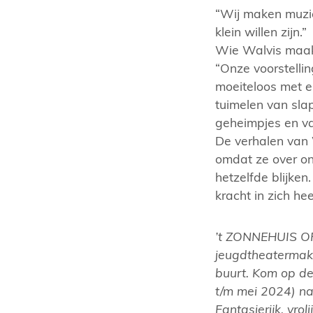
“Wij maken muzie
klein willen zijn.”
Wie Walvis maakt
“Onze voorstellin
moeiteloos met e
tuimelen van sla
geheimpjes en van
De verhalen van 
omdat ze over o
hetzelfde blijken
kracht in zich he
’t ZONNEHUIS OP 
jeugdtheatermake
buurt. Kom op d
t/m mei 2024) na
Fantasierijk, vro