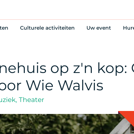
ten
Culturele activiteiten
Uw event
Hur
en
Cultuuragenda
Zelf iets organise
Won
uws
70 jaar activiteiten
Bijzondere Locati
Wac
Monumentenroutes
Congres en verga
Bed
nnehuis op z'n kop
Voor Vrienden
Diner en receptie
Ond
Online activiteiten
Cultuur
door Wie Walvis
Trouwen
ziek, Theater