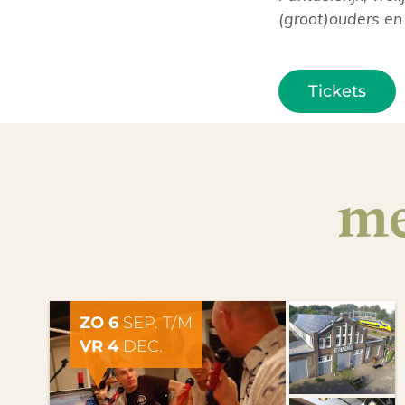
(groot)ouders en
Tickets
me
ZO 6
SEP. T/M
VR 4
DEC.