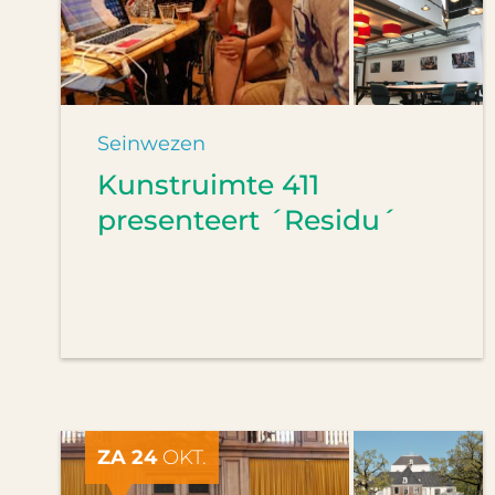
Seinwezen
Kunstruimte 411
presenteert ´Residu´
ZA 24
OKT.