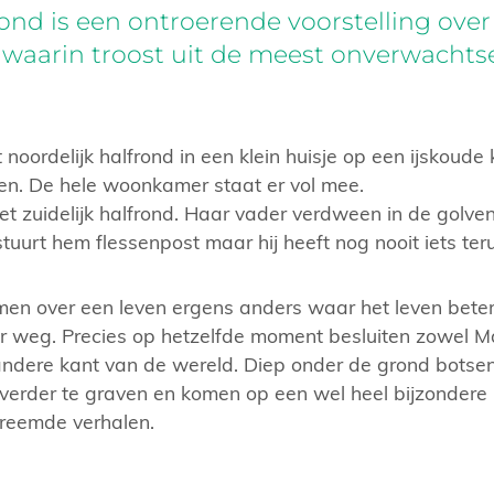
nd is een ontroerende voorstelling over
 waarin troost uit de meest onverwachts
noordelijk halfrond in een klein huisje op een ijskoude k
en. De hele woonkamer staat er vol mee.
t zuidelijk halfrond. Haar vader verdween in de golve
stuurt hem flessenpost maar hij heeft nog nooit iets te
en over een leven ergens anders waar het leven beter 
ver weg. Precies op hetzelfde moment besluiten zowel M
ndere kant van de wereld. Diep onder de grond botsen
verder te graven en komen op een wel heel bijzondere p
vreemde verhalen.