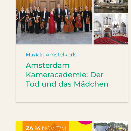
Muziek |
Amstelkerk
Amsterdam
Kameracademie: Der
Tod und das Mädchen
ZA 14
NOV. T/M