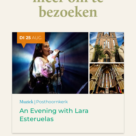
bezoeken
DI 25
AUG.
Muziek |
Posthoornkerk
An Evening with Lara
Esteruelas