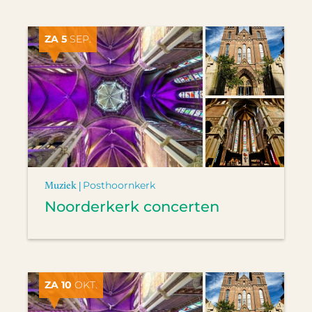
ZA 5
SEP.
Muziek |
Posthoornkerk
Noorderkerk concerten
ZA 10
OKT.