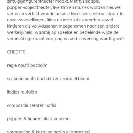
zintuiglijk figurentheater maakt. Met fysiek spel,
poppen-/objecttheater, live film en muziek worden nieuwe
verhalen verteld waarin actuele kwesties centraal staan. In
onze voorstellingen, films en installaties worden zowel
kinderen als volwassenen meegenomen naar een andere
werkelijkheid, waarbij op speelse en bezielende wijze de
verbeeldingskracht van jong en oud in werking wordt gezet.
CREDITS
regie noufri bachdim
scenario noufri bachdim & zeinab el bouni
liedjes roufaida
compositie setareh nafisi
poppen & figuren pluck venema
vormgeving & kostuum nadia el barnoussi