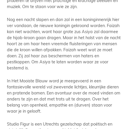
proberen te drijven met prachtige en krachtige beelden en
muziek. Om te staan voor wie ze zijn.
Nog een nacht slapen en dan zal in een koninginnenrijk hier
ver vandaan, de nieuwe koningin gekroond worden. Faizah
kan niet wachten, want haar grote zus Asiya zal daarmee
de hijab-kroon gaan dragen. Maar in het holst van de nacht
hoort ze om haar heen vreemde fluisteringen van mensen
die de kroon willen afpakken. Faizah weet wat ze moet
doen. Zij zal haar zus beschermen van haters en
pestkoppen. Om Asiya te laten worden waar ze voor
bestemd is.
In Het Mooiste Blauw word je meegevoerd in een
fantasievolle wereld vol zwevende lichtjes, kleurrijke dieren
en pratende bomen. Een avontuur over de moed vinden om
anders te zijn en dat met trots uit te dragen. Over het
belang van openheid, empathie en (durven) staan voor
waar je in gelooft.
Studio Figur is een Utrechts gezelschap dat poëtisch en