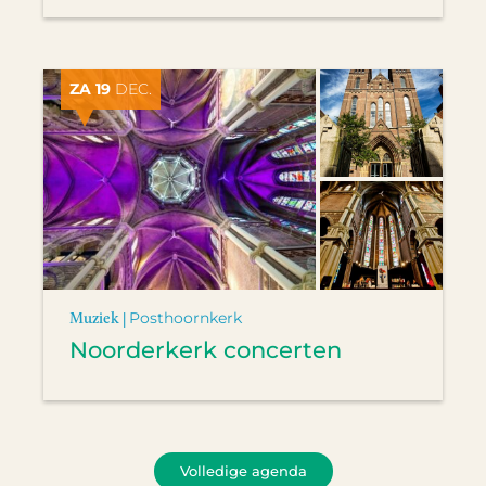
ZA 19
DEC.
Muziek |
Posthoornkerk
Noorderkerk concerten
Volledige agenda