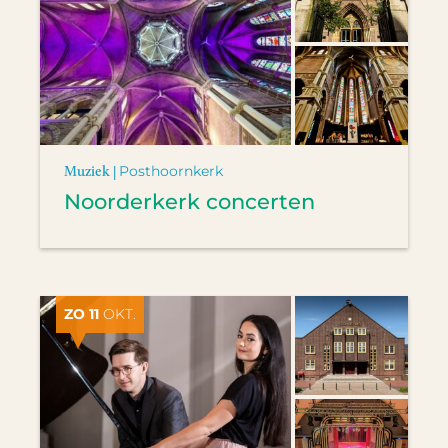
Muziek |
Posthoornkerk
Noorderkerk concerten
ZO 11
OKT.