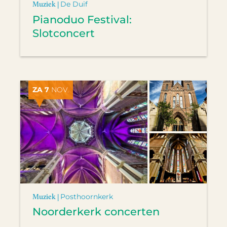
Muziek |
De Duif
Pianoduo Festival:
Slotconcert
ZA 7
NOV.
Muziek |
Posthoornkerk
Noorderkerk concerten