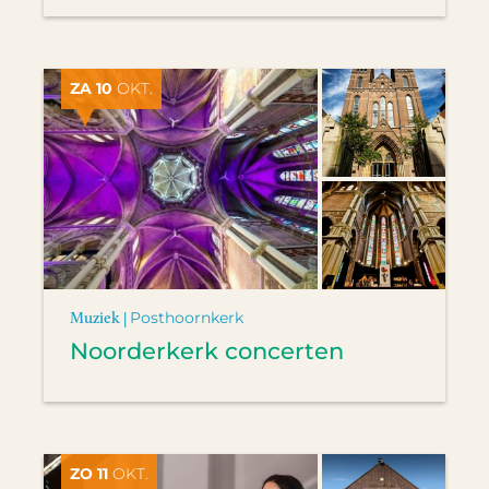
ZA 10
OKT.
Muziek |
Posthoornkerk
Noorderkerk concerten
ZO 11
OKT.