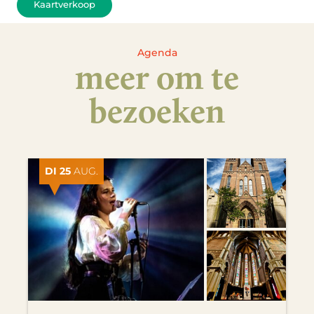
Kaartverkoop
Agenda
meer om te
bezoeken
DI 25
AUG.