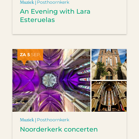
Muziek |
Posthoornkerk
An Evening with Lara
Esteruelas
ZA 5
SEP.
Muziek |
Posthoornkerk
Noorderkerk concerten