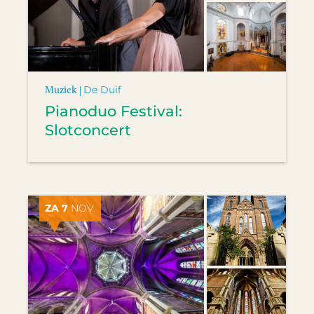
Muziek |
De Duif
Pianoduo Festival:
Slotconcert
ZA 7
NOV.