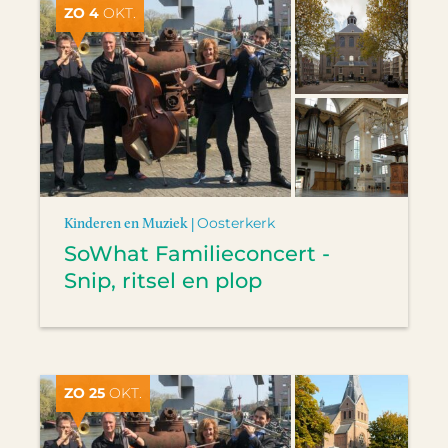
ZO 4
OKT.
Kinderen en Muziek |
Oosterkerk
SoWhat Familieconcert -
Snip, ritsel en plop
ZO 25
OKT.