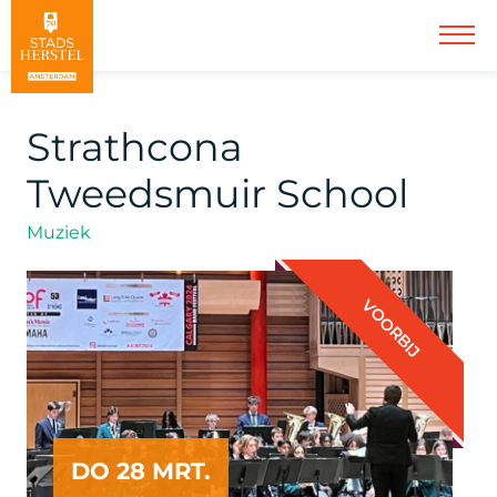
Strathcona
Tweedsmuir School
Muziek
VOORBIJ
DO 28 MRT.