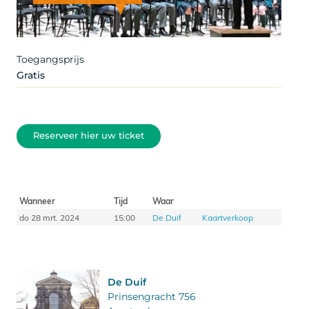
Artist
Toegangsprijs
Gratis
Reserveer hier uw ticket
Wanneer
Tijd
Waar
do 28 mrt. 2024
15:00
De Duif
Kaartverkoop
De Duif
Prinsengracht 756