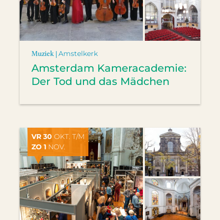
Muziek |
Amstelkerk
Amsterdam Kameracademie:
Der Tod und das Mädchen
VR 30
OKT. T/M
ZO 1
NOV.