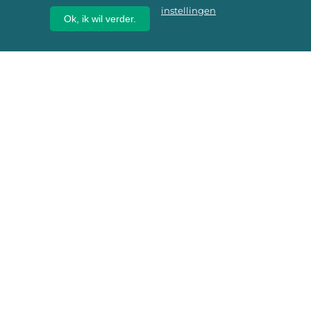
instellingen
Ok, ik wil verder.
Wij geven erfgoed een
toekomst