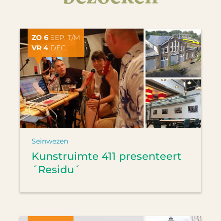
ZO 6
SEP. T/M
VR 4
DEC.
Seinwezen
Kunstruimte 411 presenteert
´Residu´