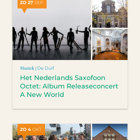
ZO 27
SEP.
Muziek |
De Duif
Het Nederlands Saxofoon
Octet: Album Releaseconcert
A New World
ZO 4
OKT.