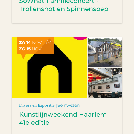
SoWhat Familieconcert -
Trollensnot en Spinnensoep
ZA 14
NOV. T/M
ZO 15
NOV.
Divers en Expositie |
Seinwezen
Kunstlijnweekend Haarlem -
41e editie