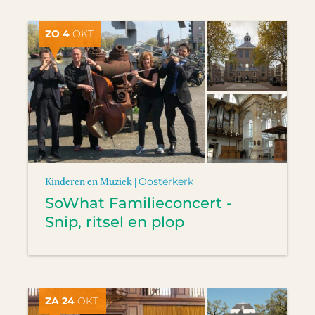
ZO 4
OKT.
Kinderen en Muziek |
Oosterkerk
SoWhat Familieconcert -
Snip, ritsel en plop
ZA 24
OKT.