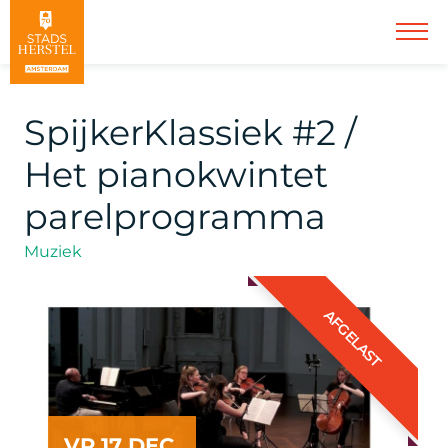
SpijkerKlassiek #2 /
Het pianokwintet
parelprogramma
Muziek
AFGELAST
VR 17 DEC.