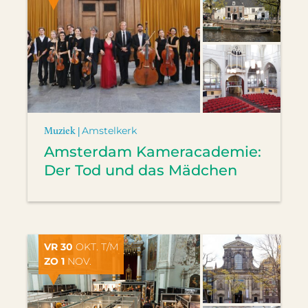
Muziek |
Amstelkerk
Amsterdam Kameracademie:
Der Tod und das Mädchen
VR 30
OKT. T/M
ZO 1
NOV.