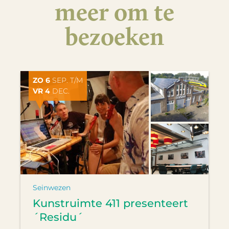
meer om te
bezoeken
ZO 6
SEP. T/M
VR 4
DEC.
Seinwezen
Kunstruimte 411 presenteert
´Residu´