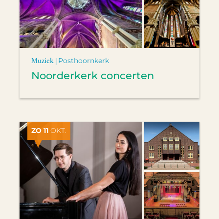
Muziek |
Posthoornkerk
Noorderkerk concerten
ZO 11
OKT.