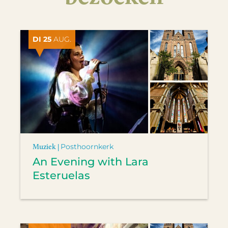
DI 25
AUG.
Muziek |
Posthoornkerk
An Evening with Lara
Esteruelas