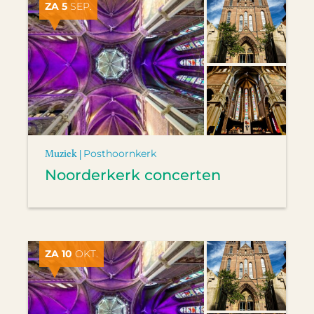
ZA 5
SEP.
Muziek |
Posthoornkerk
Noorderkerk concerten
ZA 10
OKT.