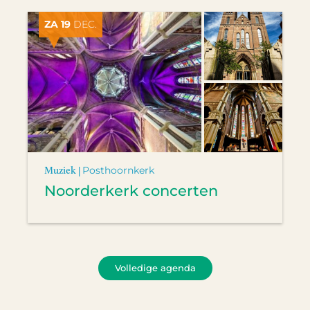
ZA 19
DEC.
Muziek |
Posthoornkerk
Noorderkerk concerten
Volledige agenda