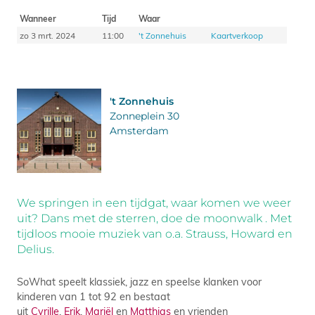
Wanneer
Tijd
Waar
zo 3 mrt. 2024
11:00
't Zonnehuis
Kaartverkoop
't Zonnehuis
Zonneplein 30
Amsterdam
We springen in een tijdgat, waar komen we weer
uit? Dans met de sterren, doe de moonwalk . Met
tijdloos mooie muziek van o.a. Strauss, Howard en
Delius.
SoWhat speelt klassiek, jazz en speelse klanken
voor
kinderen van 1 tot 92 en bestaat
uit
Cyrille
,
Erik
,
Mariël
en
Matthias
en vrienden