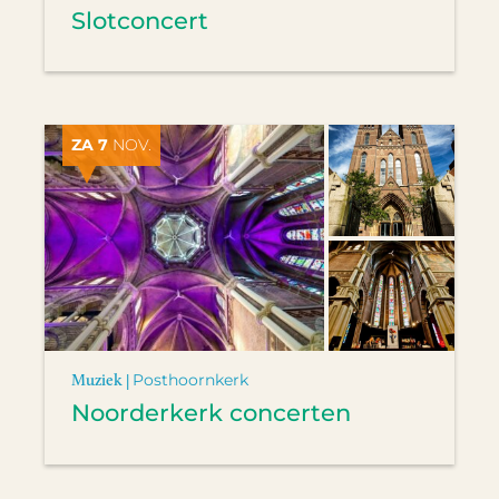
Slotconcert
ZA 7
NOV.
Muziek |
Posthoornkerk
Noorderkerk concerten