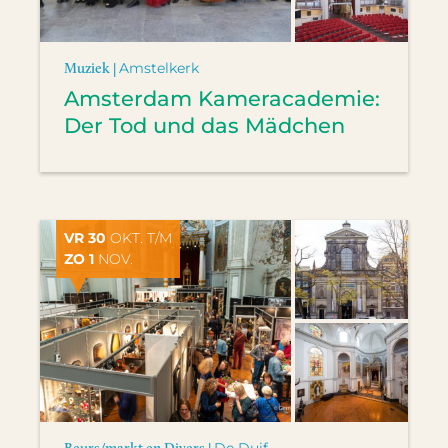
Muziek |
Amstelkerk
Amsterdam Kameracademie:
Der Tod und das Mädchen
VR 30
OKT. T/M
ZO 1
NOV.
Beurs/markt en Divers |
De Duif