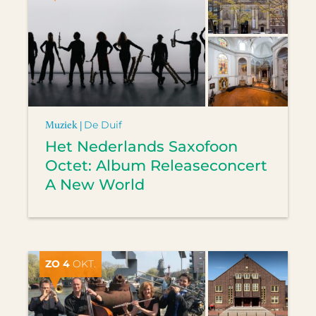
Muziek |
De Duif
Het Nederlands Saxofoon
Octet: Album Releaseconcert
A New World
ZO 4
OKT.