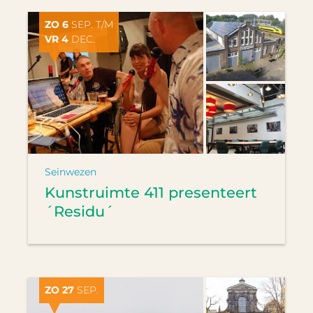
ZO 6
SEP. T/M
VR 4
DEC.
Seinwezen
Kunstruimte 411 presenteert
´Residu´
ZO 27
SEP.