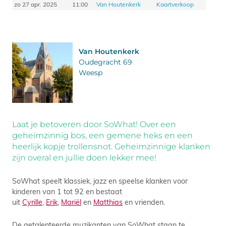
zo 27 apr. 2025
11:00
Van Houtenkerk
Kaartverkoop
Van Houtenkerk
Oudegracht 69
Weesp
Laat je betoveren door SoWhat! Over een
geheimzinnig bos, een gemene heks en een
heerlijk kopje trollensnot. Geheimzinnige klanken
zijn overal en jullie doen lekker mee!
SoWhat speelt klassiek, jazz en speelse klanken
voor
kinderen van 1 tot 92 en bestaat
uit
Cyrille
,
Erik
,
Mariël
en
Matthias
en vrienden.
De getalenteerde muzikanten van SoWhat staan te