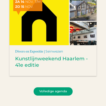
ZA 14
NOV. T/M
ZO 15
NOV.
Divers en Expositie |
Seinwezen
Kunstlijnweekend Haarlem -
41e editie
Volledige agenda