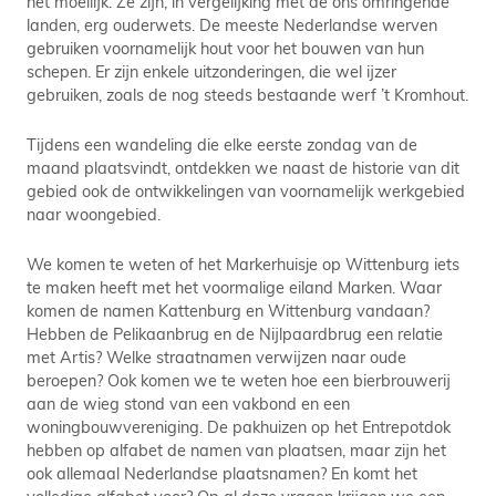
het moeilijk. Ze zijn, in vergelijking met de ons omringende
landen, erg ouderwets. De meeste Nederlandse werven
gebruiken voornamelijk hout voor het bouwen van hun
schepen. Er zijn enkele uitzonderingen, die wel ijzer
gebruiken, zoals de nog steeds bestaande werf ’t Kromhout.
Tijdens een wandeling die elke eerste zondag van de
maand plaatsvindt, ontdekken we naast de historie van dit
gebied ook de ontwikkelingen van voornamelijk werkgebied
naar woongebied.
We komen te weten of het Markerhuisje op Wittenburg iets
te maken heeft met het voormalige eiland Marken. Waar
komen de namen Kattenburg en Wittenburg vandaan?
Hebben de Pelikaanbrug en de Nijlpaardbrug een relatie
met Artis? Welke straatnamen verwijzen naar oude
beroepen? Ook komen we te weten hoe een bierbrouwerij
aan de wieg stond van een vakbond en een
woningbouwvereniging. De pakhuizen op het Entrepotdok
hebben op alfabet de namen van plaatsen, maar zijn het
ook allemaal Nederlandse plaatsnamen? En komt het
volledige alfabet voor? Op al deze vragen krijgen we een