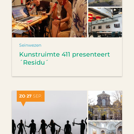
Seinwezen
Kunstruimte 411 presenteert
´Residu´
ZO 27
SEP.