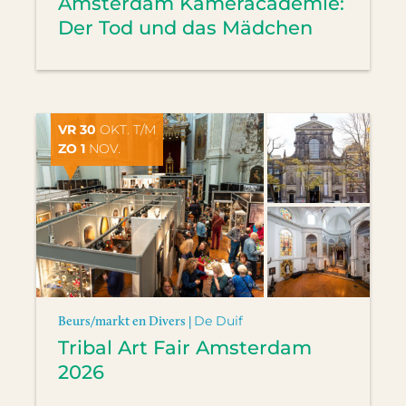
Amsterdam Kameracademie:
Der Tod und das Mädchen
VR 30
OKT. T/M
ZO 1
NOV.
Beurs/markt en Divers |
De Duif
Tribal Art Fair Amsterdam
2026