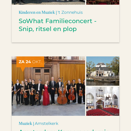
Kinderen en Muziek |
't Zonnehuis
SoWhat Familieconcert -
Snip, ritsel en plop
ZA 24
OKT.
Muziek |
Amstelkerk