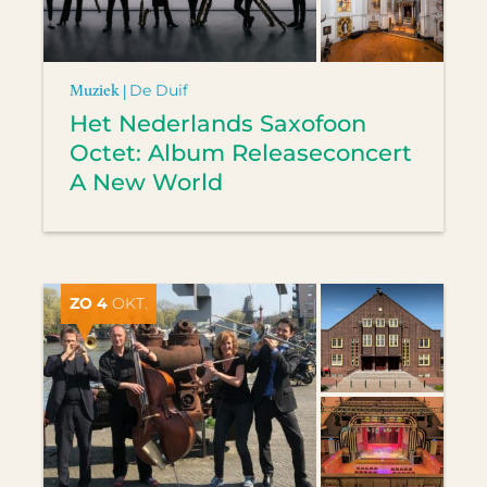
Muziek |
De Duif
Het Nederlands Saxofoon
Octet: Album Releaseconcert
A New World
ZO 4
OKT.