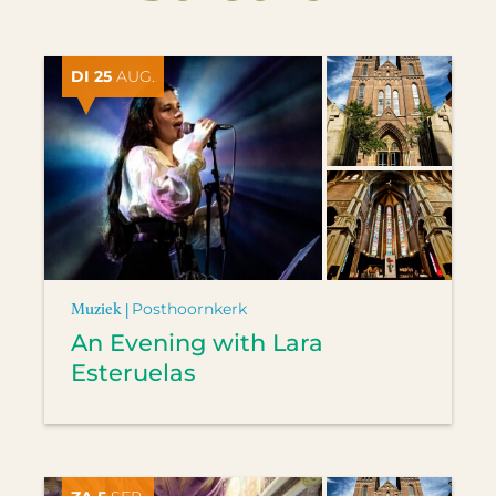
DI 25
AUG.
Muziek |
Posthoornkerk
An Evening with Lara
Esteruelas