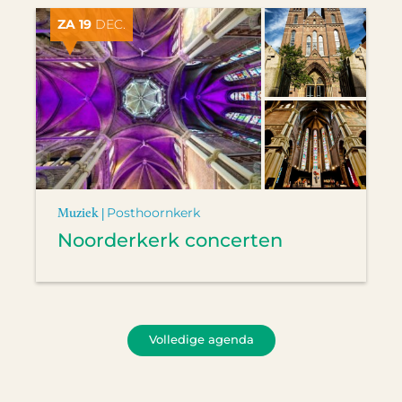
ZA 19
DEC.
Muziek |
Posthoornkerk
Noorderkerk concerten
Volledige agenda