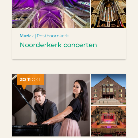
Muziek |
Posthoornkerk
Noorderkerk concerten
ZO 11
OKT.