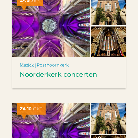
ZA 5
SEP.
Muziek |
Posthoornkerk
Noorderkerk concerten
ZA 10
OKT.