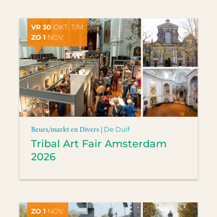
VR 30
OKT. T/M
ZO 1
NOV.
Beurs/markt en Divers |
De Duif
Tribal Art Fair Amsterdam
2026
ZO 1
NOV.