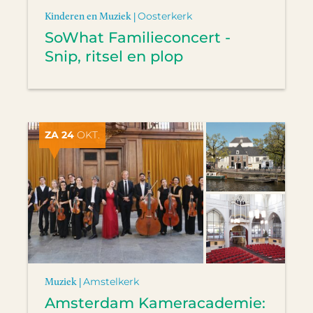
Kinderen en Muziek |
Oosterkerk
SoWhat Familieconcert -
Snip, ritsel en plop
ZA 24
OKT.
Muziek |
Amstelkerk
Amsterdam Kameracademie: