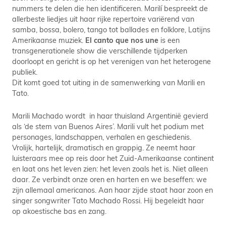
nummers te delen die hen identificeren. Marilí bespreekt de
allerbeste liedjes uit haar rijke repertoire variërend van
samba, bossa, bolero, tango tot ballades en folklore, Latijns
Amerikaanse muziek.
El canto que nos une
is een
transgenerationele show die verschillende tijdperken
doorloopt en gericht is op het verenigen van het heterogene
publiek.
Dit komt goed tot uiting in de samenwerking van Marili en
Tato.
Marili Machado wordt in haar thuisland Argentinië gevierd
als ‘de stem van Buenos Aires’. Marili vult het podium met
personages, landschappen, verhalen en geschiedenis.
Vrolijk, hartelijk, dramatisch en grappig. Ze neemt haar
luisteraars mee op reis door het Zuid-Amerikaanse continent
en laat ons het leven zien: het leven zoals het is. Niet alleen
daar. Ze verbindt onze oren en harten en we beseffen: we
zijn allemaal americanos. Aan haar zijde staat haar zoon en
singer songwriter Tato Machado Rossi. Hij begeleidt haar
op akoestische bas en zang.