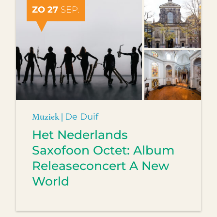
ZO 27
SEP.
Muziek |
De Duif
Het Nederlands
Saxofoon Octet: Album
Releaseconcert A New
World