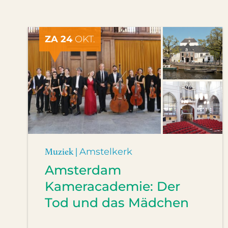
ZA 24
OKT.
Muziek |
Amstelkerk
Amsterdam
Kameracademie: Der
Tod und das Mädchen