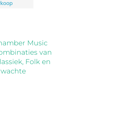
rkoop
Chamber Music
ombinaties van
lassiek, Folk en
erwachte