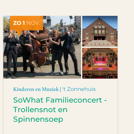
ZO 1
NOV.
Kinderen en Muziek |
't Zonnehuis
SoWhat Familieconcert -
Trollensnot en
Spinnensoep