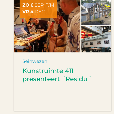
ZO 6
SEP. T/M
VR 4
DEC.
Seinwezen
Kunstruimte 411
presenteert ´Residu´