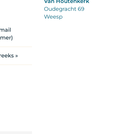
Van Houtenkerk
Oudegracht 69
Weesp
mail
mer)
reeks »