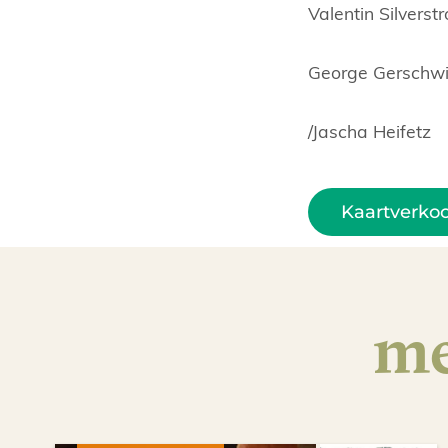
Valentin Silver
George Gerschw
/Jascha Heife
Kaartverko
me