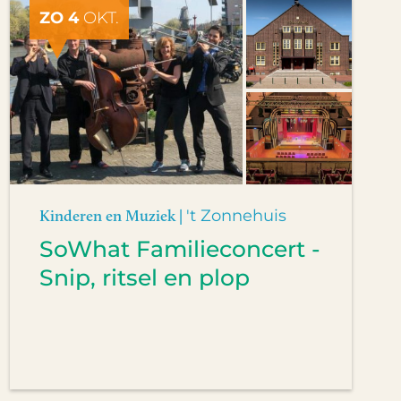
ZO 4
OKT.
Kinderen en Muziek |
't Zonnehuis
SoWhat Familieconcert -
Snip, ritsel en plop