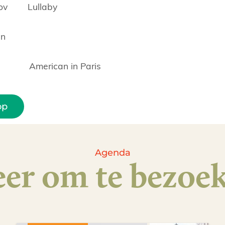
strov Lullaby
in
tz American in Paris
op
Agenda
er om te bezoe