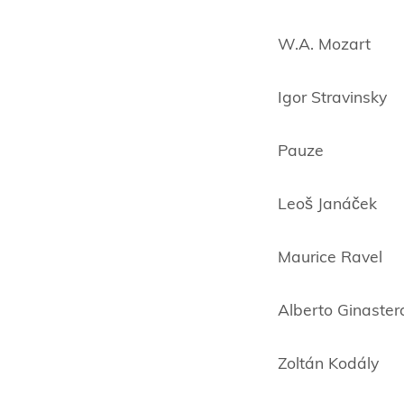
W.A. Mozart 
Igor Stravins
Pauze
Leoš Janáček
Maurice Ra
Alberto Ginas
Zoltán Kodá