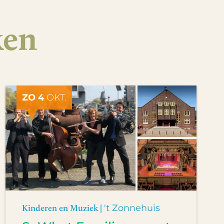
ken
ZO 4
OKT.
Kinderen en Muziek |
't Zonnehuis