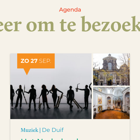
Agenda
er om te bezoe
ZO 27
SEP.
Muziek |
De Duif