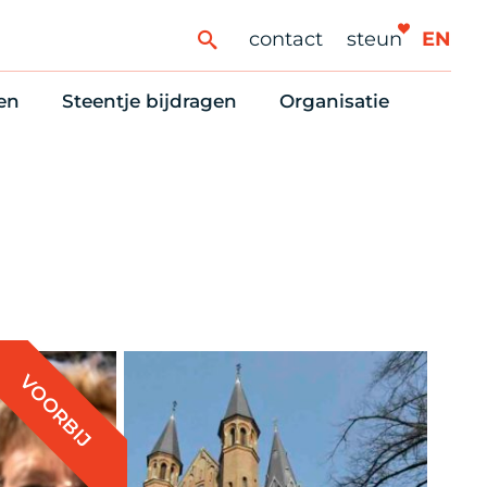
contact
steun
EN
en
Steentje bijdragen
Organisatie
ren
ingaanbod
Steun Vondelkerk!
Ons oprichtingsverh
es
htlijst voor woningzoekenden
Tien manieren om te helpen
Stadsherstel nu
dering
rijfsruimten
Onze Vrienden
Onze Vrijwilligers
erhoudsmeldingen en huurvragen
Vriendennieuws
Werken bij
Schenken, nalaten en ANBI
Nieuws en publicatie
6 redenen om mee te doen
Stadsherstel Winkelt
VOORBIJ