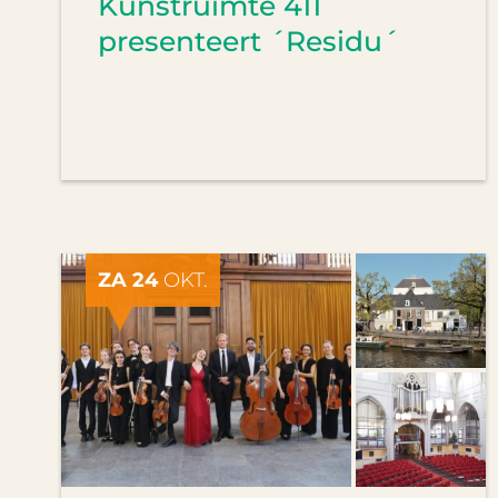
Kunstruimte 411
presenteert ´Residu´
ZA 24
OKT.