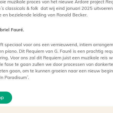
mooie muzikale proces van het nieuwe Ardore project
Req
´s classicals & folk
dat wij eind januari 2025 uitvoeren
 en bezielende leiding van Ronald Becker.
riel Fauré.
ft speciaal voor ons een vernieuwend, intiem arrange
en piano. Dit Requiem van G. Fauré is een prachtig req
ring. Voor ons zal dit Requiem juist een muzikale reis
e fase te gaan zullen we door processen van donkerte,
ten gaan, om te kunnen groeien naar een nieuw begin. 
`In Paradisum´.
op