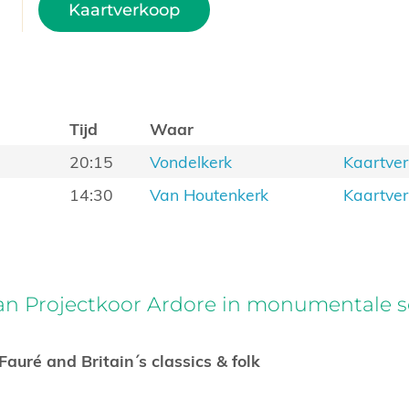
Kaartverkoop
Tijd
Waar
20:15
Vondelkerk
Kaartve
14:30
Van Houtenkerk
Kaartve
an Projectkoor Ardore in monumentale se
auré and Britain´s classics & folk