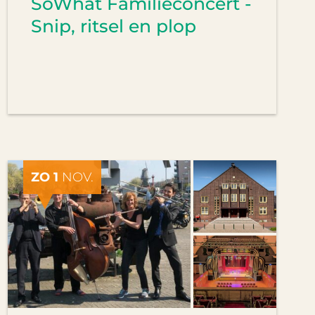
SoWhat Familieconcert -
Snip, ritsel en plop
ZO 1
NOV.