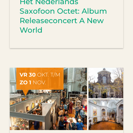
Het Nederlands
Saxofoon Octet: Album
Releaseconcert A New
World
VR 30
OKT. T/M
ZO 1
NOV.