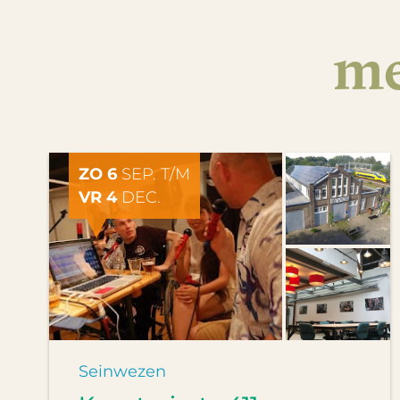
me
ZO 6
SEP. T/M
VR 4
DEC.
Seinwezen