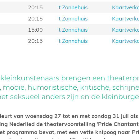
20:15
't Zonnehuis
Kaartverk
20:15
't Zonnehuis
Kaartverk
15:00
't Zonnehuis
Kaartverk
20:15
't Zonnehuis
Kaartverk
n kleinkunstenaars brengen een theater
 mooie, humoristische, kritische, schrijne
 het seksueel anders zijn en de kleinburge
leurt van woensdag 27 tot en met zondag 31 juli al
ing Nederlied de theatervoorstelling ‘Pride Chantant
Het programma bevat, met een vette knipoog naar P