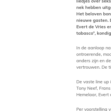
liedjes over sek
nek hebben uitg
Het beloven bon
nieuwe gasten. 
Evert de Vries e
tabasco”, kondi
In de aanloop na
ontroerende, mooi
anders zijn en de
vertrouwen. De ti
De vaste line up i
Tony Neef, Frans
Hemelaar, Evert 
Per voorstelling 