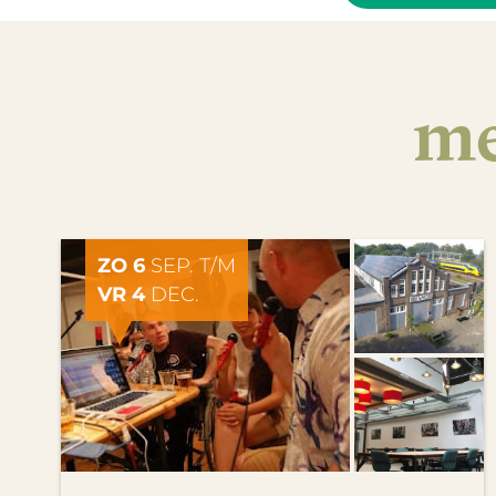
me
ZO 6
SEP. T/M
VR 4
DEC.