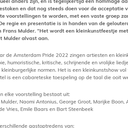
sueel anders zijn, en is tegelijkertijd een hommage aa
estoken en dat nog steeds doen voor de acceptatie v
te voorstellingen te worden, met een vaste groep za
De regie en presentatie is in handen van de geloute
n Frans Mulder. “Het wordt een kleinkunstfeestje met
gt Mulder alvast aan.
ar de Amsterdam Pride 2022 zingen artiesten en klei
e, humoristische, kritische, schrijnende en vrolijke lied
 kleinburgerlijke normen. Het is een kleinkunstshow vol 
tel is een cabareteske toespeling op de taal die ooit 
n elke voorstelling bestaat uit:
 Mulder, Naomi Antonius, George Groot, Marijke Boon, A
de Vries, Emile Baars en Bart Steenbeek
verschillende gastoptredens van: