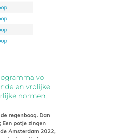
oop
oop
oop
oop
programma vol
nde en vrolijke
rlijke normen.
s de regenboog. Dan
; Een potje zingen
ride Amsterdam 2022,