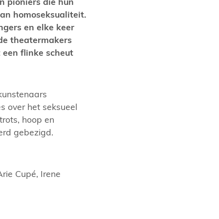
n pioniers die hun
an homoseksualiteit.
ngers en elke keer
rde theatermakers
 een flinke scheut
nkunstenaars
jes over het seksueel
trots, hoop en
werd gebezigd.
rie Cupé, Irene