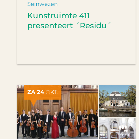
Seinwezen
Kunstruimte 411
presenteert ´Residu´
ZA 24
OKT.