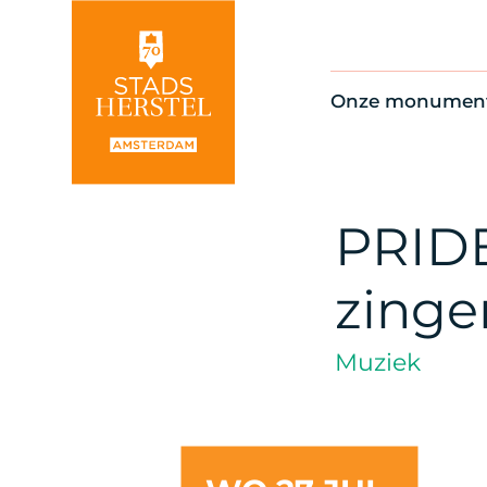
Onze monumen
Alle monument
Restauratienie
Op de kaart
PRIDE
Thema’s
zinge
Muziek