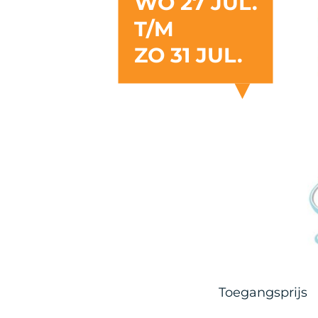
WO 27 JUL.
T/M
ZO 31 JUL.
Toegangsprijs