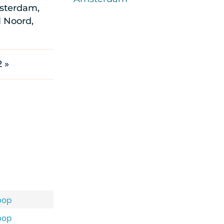
msterdam,
l Noord,
 »
oop
oop