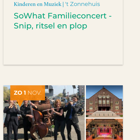
Kinderen en Muziek |
't Zonnehuis
SoWhat Familieconcert -
Snip, ritsel en plop
ZO 1
NOV.