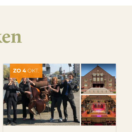
ken
ZO 4
OKT.