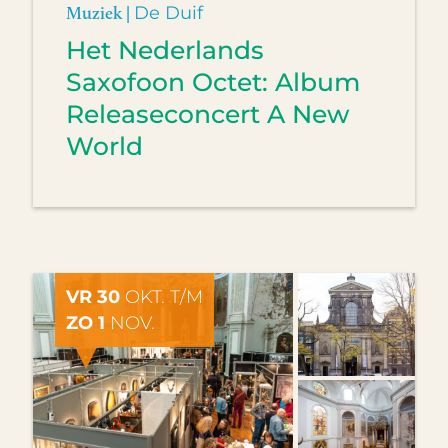
Muziek |
De Duif
Het Nederlands
Saxofoon Octet: Album
Releaseconcert A New
World
VR 30
OKT. T/M
ZO 1
NOV.