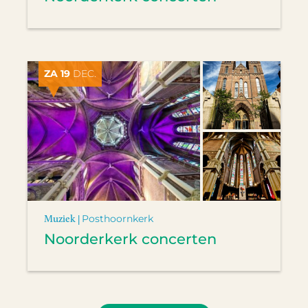
ZA 19
DEC.
Muziek |
Posthoornkerk
Noorderkerk concerten