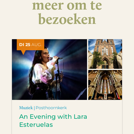
meer om te
bezoeken
DI 25
AUG.
Muziek |
Posthoornkerk
An Evening with Lara
Esteruelas