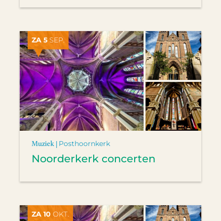
ZA 5
SEP.
Muziek |
Posthoornkerk
Noorderkerk concerten
ZA 10
OKT.