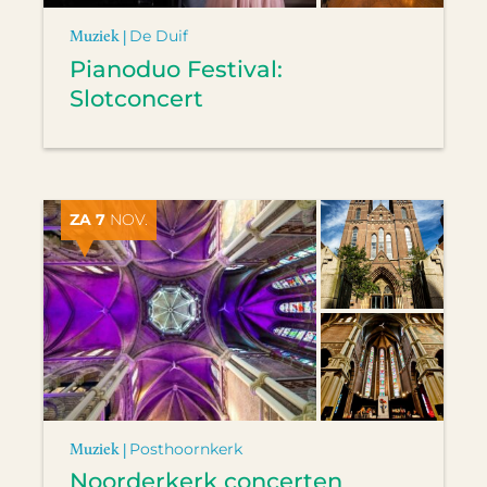
Muziek |
De Duif
Pianoduo Festival:
Slotconcert
ZA 7
NOV.
Muziek |
Posthoornkerk
Noorderkerk concerten