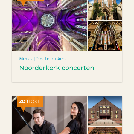
Muziek |
Posthoornkerk
Noorderkerk concerten
ZO 11
OKT.