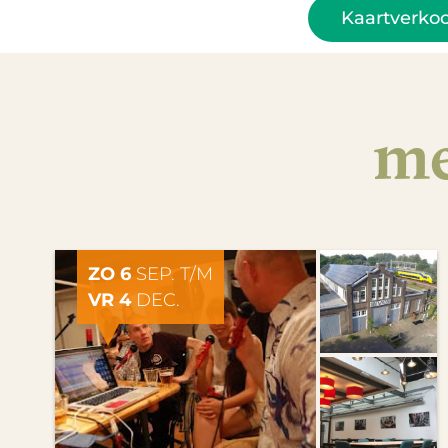
Kaartverko
me
ZO 6
SEP. T/M
VR 4
DEC.