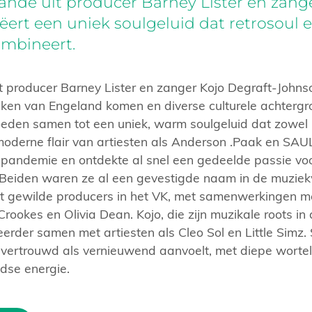
nde uit producer Barney Lister en zange
ëert een uniek soulgeluid dat retrosoul
ombineert.
 producer Barney Lister en zanger Kojo Degraft-Johnso
eken van Engeland komen en diverse culturele achterg
oeden samen tot een uniek, warm soulgeluid dat zowel p
 moderne flair van artiesten als Anderson .Paak en SAU
e pandemie en ontdekte al snel een gedeelde passie vo
. Beiden waren ze al een gevestigde naam in de muziek
t gewilde producers in het VK, met samenwerkingen m
rookes en Olivia Dean. Kojo, die zijn muzikale roots in 
eerder samen met artiesten als Cleo Sol en Little Simz
 vertrouwd als vernieuwend aanvoelt, met diepe wortel
ijdse energie.