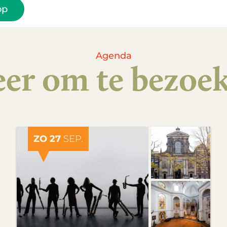
op
Agenda
er om te bezoe
ZO 27
SEP.