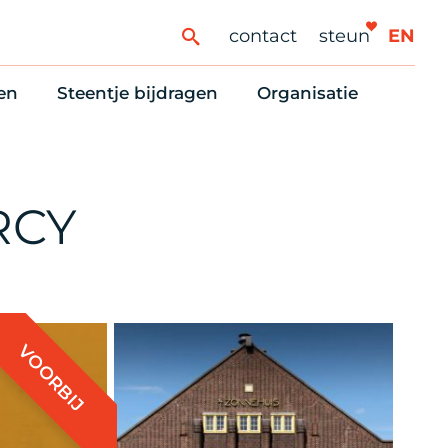
contact
steun
EN
en
Steentje bijdragen
Organisatie
ren
ingaanbod
Steun Vondelkerk!
Ons oprichtingsverh
es
htlijst voor woningzoekenden
Tien manieren om te helpen
Stadsherstel nu
dering
rijfsruimten
Onze Vrienden
Onze Vrijwilligers
RCY
erhoudsmeldingen en huurvragen
Vriendennieuws
Werken bij
Schenken, nalaten en ANBI
Nieuws en publicatie
6 redenen om mee te doen
Stadsherstel Winkelt
VOORBIJ