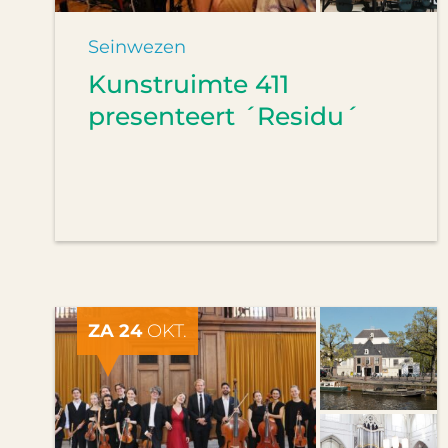
Seinwezen
Kunstruimte 411
presenteert ´Residu´
ZA 24
OKT.