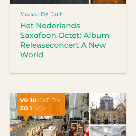
Muziek |
De Duif
Het Nederlands
Saxofoon Octet: Album
Releaseconcert A New
World
VR 30
OKT. T/M
ZO 1
NOV.