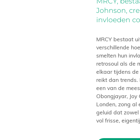
MRCY, bestaa
Johnson, cre
invloeden c
MRCY bestaat uit
verschillende ho
smelten hun invl
retrosoul als de
elkaar tijdens d
reikt dan trends
een van de mees
Obongjayar, Joy C
Londen, zong al 
geluid dat zowel
vol frisse, eigent