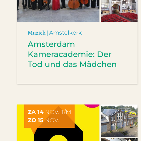
Muziek |
Amstelkerk
Amsterdam
Kameracademie: Der
Tod und das Mädchen
ZA 14
NOV. T/M
ZO 15
NOV.