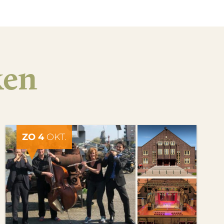
ken
ZO 4
OKT.