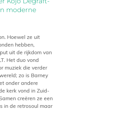
r Kojo Degraft-
 en moderne
n. Hoewel ze uit
ronden hebben,
ut uit de rijkdom van
LT. Het duo vond
or muziek die verder
wereld; zo is Barney
et onder andere
de kerk vond in Zuid-
. Samen creëren ze een
s in de retrosoul maar