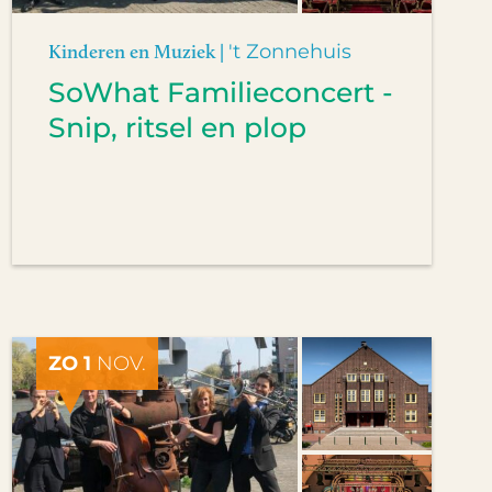
Kinderen en Muziek |
't Zonnehuis
SoWhat Familieconcert -
Snip, ritsel en plop
ZO 1
NOV.