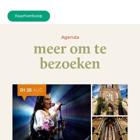
Kaartverkoop
Agenda
meer om te
bezoeken
DI 25
AUG.