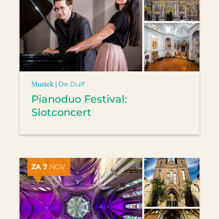
Muziek |
De Duif
Pianoduo Festival:
Slotconcert
ZA 7
NOV.