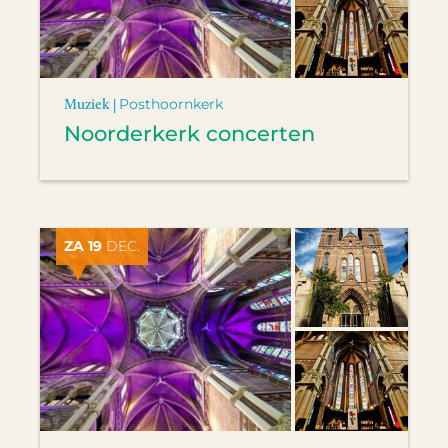
Muziek |
Posthoornkerk
Noorderkerk concerten
ZA 19
DEC.